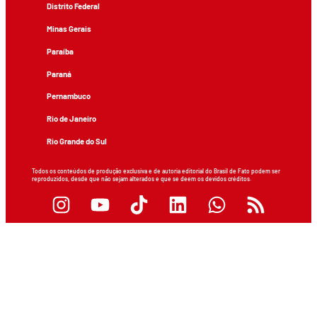
Distrito Federal
Minas Gerais
Paraíba
Paraná
Pernambuco
Rio de Janeiro
Rio Grande do Sul
Todos os conteúdos de produção exclusiva e de autoria editorial do Brasil de Fato podem ser
reproduzidos, desde que não sejam alterados e que se deem os devidos créditos.