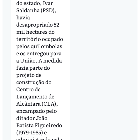
do estado, Ivar
Saldanha (PSD),
havia
desapropriado 52
mil hectares do
território ocupado
pelos quilombolas
e os entregou para
a União. A medida
fazia parte do
projeto de
construção do
Centro de
Lançamento de
Alcântara (CLA),
encampado pelo
ditador João
Batista Figueiredo
(1979-1985) e
administrado pela