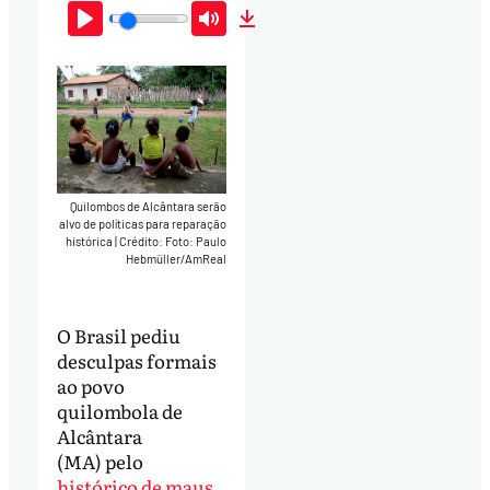
Play
Mute
Download
Quilombos de Alcântara serão
alvo de políticas para reparação
histórica
|
Crédito: Foto: Paulo
Hebmüller/AmReal
O Brasil pediu
desculpas formais
ao povo
quilombola de
Alcântara
(MA) pelo
histórico de maus