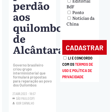
Editorial
perdão
BdF
aos
Ponto
Notícias da
quilombolas
China
de
Alcântara
LI E CONCORDO
COM OS
TERMOS DE
Governo brasileiro
criou grupo
USO E POLÍTICA DE
interministerial que
formulará propostas
PRIVACIDADE
para reparação ao povo
dos Quilombos
27.ABR.2023 - 18:57
SÃO PAULO (SP)
IGOR CARVALHO