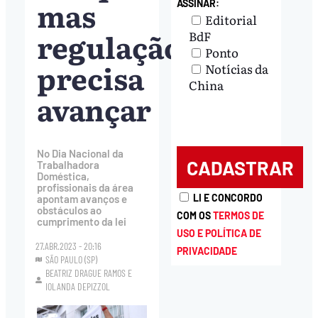
mas
ASSINAR:
Editorial
regulação
BdF
Ponto
precisa
Notícias da
China
avançar
No Dia Nacional da
Trabalhadora
Doméstica,
profissionais da área
LI E CONCORDO
apontam avanços e
obstáculos ao
COM OS
TERMOS DE
cumprimento da lei
USO E POLÍTICA DE
27.ABR.2023 - 20:16
PRIVACIDADE
SÃO PAULO (SP)
BEATRIZ DRAGUE RAMOS
E
IOLANDA DEPIZZOL