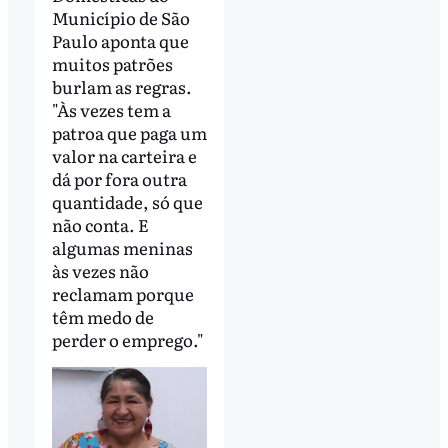
Município de São
Paulo aponta que
muitos patrões
burlam as regras.
"Às vezes tem a
patroa que paga um
valor na carteira e
dá por fora outra
quantidade, só que
não conta. E
algumas meninas
às vezes não
reclamam porque
têm medo de
perder o emprego."