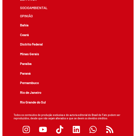
SOCIOAMBIENTAL
OPINIÃO
Bahia
Ceará
Distrito Federal
Minas Gerais
Paraíba
Paraná
Pernambuco
Rio de Janeiro
Rio Grande do Sul
Todos os conteúdos de produção exclusiva e de autoria editorial do Brasil de Fato podem ser
reproduzidos, desde que não sejam alterados e que se deem os devidos créditos.