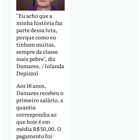
"Eu acho que a
minha história faz
parte dessa luta,
porque como eu
tinham muitas,
sempre da classe
mais pobre", diz
Damares. / Iolanda
Depizzol
Aos 16 anos,
Damares recebeu o
primeiro salário, a
quantia
correspondia ao
que hoje é em
média R$ 50,00. O
pagamento foi