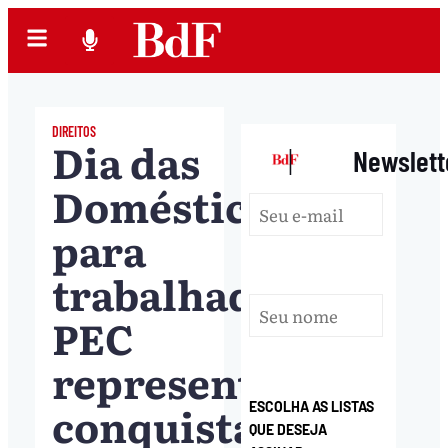
DIREITOS
Dia das
|
Newslett
Domésticas:
para
trabalhadoras
PEC
representou
conquista,
ESCOLHA AS LISTAS
QUE DESEJA