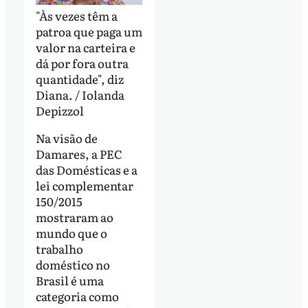
"Às vezes têm a
patroa que paga um
valor na carteira e
dá por fora outra
quantidade", diz
Diana. / Iolanda
Depizzol
Na visão de
Damares, a PEC
das Domésticas e a
lei complementar
150/2015
mostraram ao
mundo que o
trabalho
doméstico no
Brasil é uma
categoria como