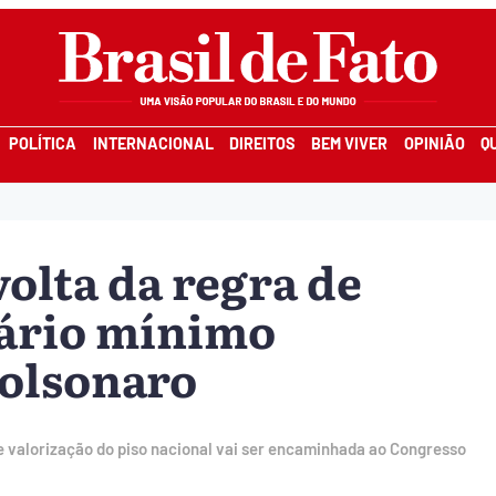
POLÍTICA
INTERNACIONAL
DIREITOS
BEM VIVER
OPINIÃO
Q
olta da regra de
lário mínimo
olsonaro
e valorização do piso nacional vai ser encaminhada ao Congresso