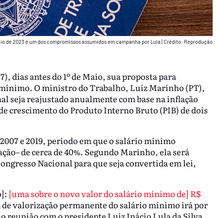
início de 2023 é um dos compromissos assumidos em campanha por Lula
|
Crédito: Reprodução
), dias antes do 1º de Maio, sua proposta para
o mínimo. O ministro do Trabalho, Luiz Marinho (PT),
onal seja reajustado anualmente com base na inflação
de crescimento do Produto Interno Bruto (PIB) de dois
 2007 e 2019, período em que o salário mínimo
ação– de cerca de 40%. Segundo Marinho, ela será
ongresso Nacional para que seja convertida em lei,
o]:
[uma sobre o novo valor do salário mínimo de] R$
ca de valorização permanente do salário mínimo irá por
ão reunião com o presidente Luiz Inácio Lula da Silva