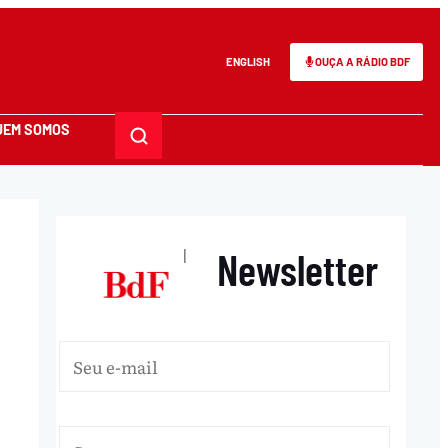
ENGLISH
OUÇA A RÁDIO BDF
UEM SOMOS
Newsletter
|