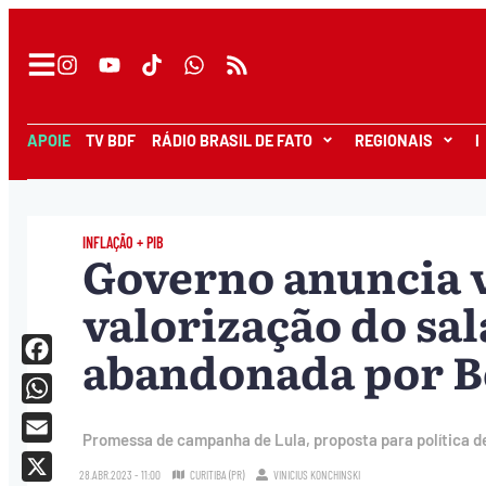
APOIE
TV BDF
RÁDIO BRASIL DE FATO
REGIONAIS
I
INFLAÇÃO + PIB
Governo anuncia v
valorização do sa
abandonada por B
Facebook
WhatsApp
Promessa de campanha de Lula, proposta para política d
Email
28.ABR.2023 - 11:00
CURITIBA (PR)
VINICIUS KONCHINSKI