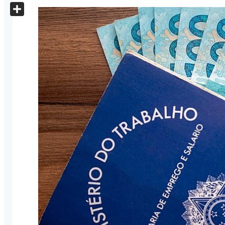
X
Share