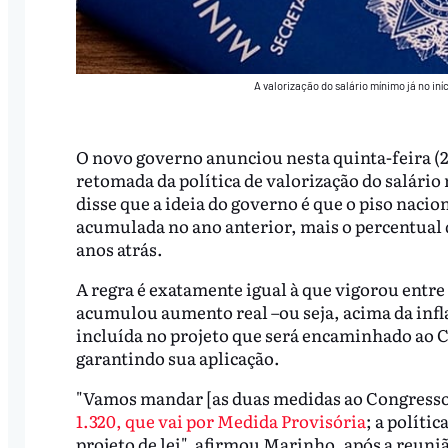
A valorização do salário mínimo já no 
O novo governo anunciou nesta quinta-feira (27
retomada da política de valorização do salári
disse que a ideia do governo é que o piso naci
acumulada no ano anterior, mais o percentual 
anos atrás.
A regra é exatamente igual à que vigorou entre
acumulou aumento real –ou seja, acima da infl
incluída no projeto que será encaminhado ao C
garantindo sua aplicação.
"Vamos mandar [as duas medidas ao Congress
1.320, que vai por Medida Provisória
; a políti
projeto de lei", afirmou Marinho, após a reuni