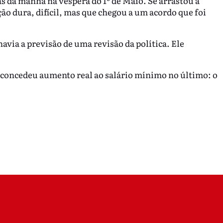
s da manhã na véspera do 1º de Maio. Se arrastou a
ão dura, difícil, mas que chegou a um acordo que foi
via a previsão de uma revisão da política. Ele
 concedeu aumento real ao salário mínimo no último: o