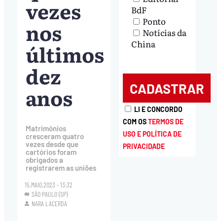
vezes
BdF
Ponto
nos
Notícias da
China
últimos
dez
anos
LI E CONCORDO
COM OS
TERMOS DE
Matrimônios
USO E POLÍTICA DE
cresceram quatro
vezes desde que
PRIVACIDADE
cartórios foram
obrigados a
registrarem as uniões
15.MAIO.2023 - 13:32
SÃO PAULO (SP)
NARA LACERDA