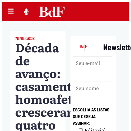
76 MIL CASOS
Década
|
Newslett
de
avanço:
casamentos
homoafetivos
cresceram
ESCOLHA AS LISTAS
QUE DESEJA
quatro
ASSINAR:
Editorial