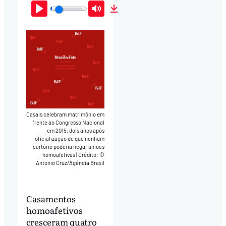
Play
Mute
Download
Casais celebram matrimônio em
frente ao Congresso Nacional
em 2015, dois anos após
oficialização de que nenhum
cartório poderia negar uniões
homoafetivas
|
Crédito: ©
Antonio Cruz/Agência Brasil
Casamentos
homoafetivos
cresceram quatro