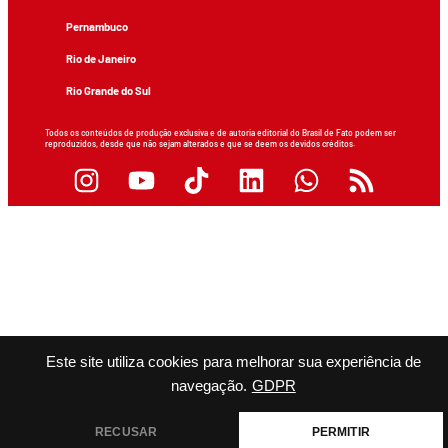
Pernambuco
Rio de Janeiro
Rio Grande do Sul
Todos os conteúdos de produção exclusiva e de autoria editorial do Brasil de Fato podem ser
reproduzidos, desde que não sejam alterados e que se deem os devidos créditos.
Este site utiliza cookies para melhorar sua experiência de
navegação.
GDPR
RECUSAR
PERMITIR