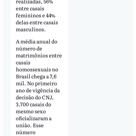
realizadas, 56%
entre casais
femininos e 44%
delas entre casais
masculinos.
A média anual do
número de
matrimônios entre
casais
homossexuais no
Brasil chega a 7,6
mil. No primeiro
ano de vigência da
decisão do CNJ,
3.700 casais do
mesmo sexo
oficializaram a
união. Esse
número