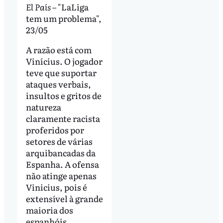
El País
– "LaLiga
tem um problema",
23/05
A razão está com
Vinícius. O jogador
teve que suportar
ataques verbais,
insultos e gritos de
natureza
claramente racista
proferidos por
setores de várias
arquibancadas da
Espanha. A ofensa
não atinge apenas
Vinicius, pois é
extensível à grande
maioria dos
espanhóis,