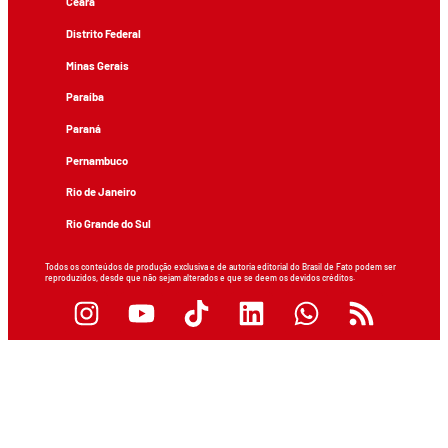
Ceará
Distrito Federal
Minas Gerais
Paraíba
Paraná
Pernambuco
Rio de Janeiro
Rio Grande do Sul
Todos os conteúdos de produção exclusiva e de autoria editorial do Brasil de Fato podem ser
reproduzidos, desde que não sejam alterados e que se deem os devidos créditos.