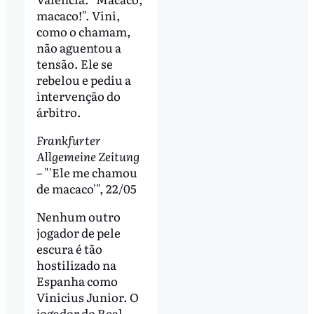
macaco!". Vini,
como o chamam,
não aguentou a
tensão. Ele se
rebelou e pediu a
intervenção do
árbitro.
Frankfurter
Allgemeine Zeitung
– "'Ele me chamou
de macaco'", 22/05
Nenhum outro
jogador de pele
escura é tão
hostilizado na
Espanha como
Vinicius Junior. O
jogador do Real