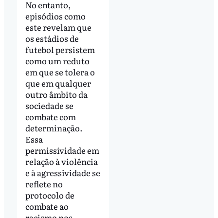
No entanto,
episódios como
este revelam que
os estádios de
futebol persistem
como um reduto
em que se tolera o
que em qualquer
outro âmbito da
sociedade se
combate com
determinação.
Essa
permissividade em
relação à violência
e à agressividade se
reflete no
protocolo de
combate ao
racismo nos