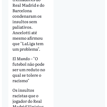
Real Madrid e do
Barcelona
condenaram os
insultos sem
paliativos.
Ancelotti até
mesmo afirmou
que "LaLiga tem
um problema".
El Mundo
– "O
futebol não pode
ser um reduto no
qual se tolere o
racismo"
Os insultos
racistas que o
jogador do Real
Madrid Vinicius