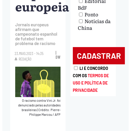
Editorial
europeia
BdF
Ponto
Notícias da
Jornais europeus
China
afirmam que
campeonato espanhol
de futebol tem
problema de racismo
|
23.MAIO.2023 - 14:35
DW
REDAÇÃO
LI E CONCORDO
COM OS
TERMOS DE
USO E POLÍTICA DE
PRIVACIDADE
O racismo contra Vini Jr. foi
denunciado pelas autoridades
brasileiras
|
Crédito: Pierre-
Philippe Marcou / AFP