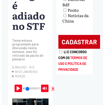
é
BdF
Ponto
adiado
Notícias da
China
no STF
Tema estava
programado para
discussão nesta
semana, mas foi
LI E CONCORDO
retirado da pauta do
COM OS
TERMOS DE
plenário
USO E POLÍTICA DE
25.MAIO.2023 - 16:13
PRIVACIDADE
RIO DE JANEIRO (RJ)
REDAÇÃO
Play
Mute
Download