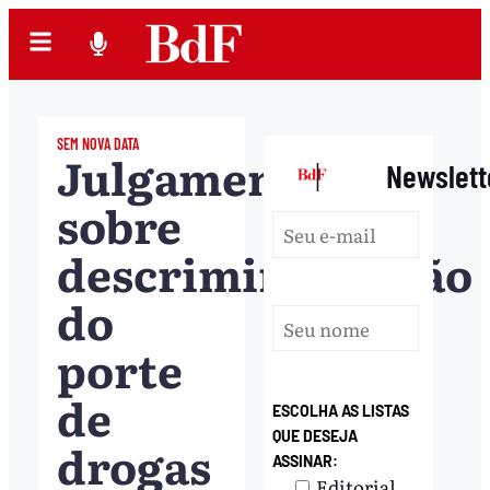
SEM NOVA DATA
Julgamento
|
Newslett
sobre
descriminalização
do
porte
de
ESCOLHA AS LISTAS
QUE DESEJA
drogas
ASSINAR:
Editorial