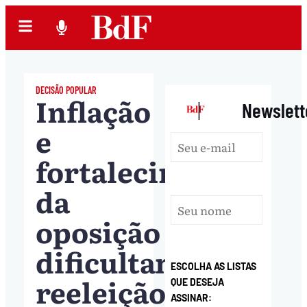
DECISÃO POPULAR
Inflação
|
Newslett
e
fortalecimento
da
oposição
dificultam
ESCOLHA AS LISTAS
reeleição
QUE DESEJA
ASSINAR: