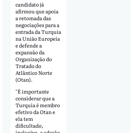
candidato já
afirmou que apoia
a retomada das
negociações para a
entrada da Turquia
na União Europeia
e defende a
expansão da
Organização do
Tratado do
Atlântico Norte
(Otan).
"É importante
considerar que a
Turquia é membro
efetivo da Otan e
ela tem
dificultado,
inclusive, a adesão