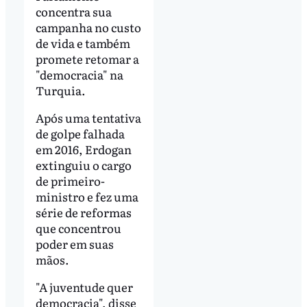
concentra sua
campanha no custo
de vida e também
promete retomar a
"democracia" na
Turquia.
Após uma tentativa
de golpe falhada
em 2016, Erdogan
extinguiu o cargo
de primeiro-
ministro e fez uma
série de reformas
que concentrou
poder em suas
mãos.
"A juventude quer
democracia", disse