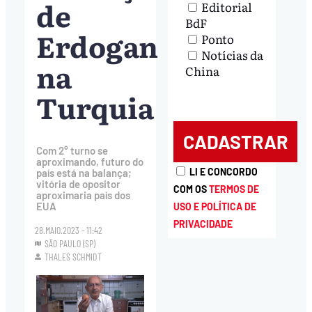
de
Editorial
BdF
Erdogan
Ponto
Notícias da
na
China
Turquia
Com 2° turno se
aproximando, futuro do
LI E CONCORDO
país está na balança;
vitória de opositor
COM OS
TERMOS DE
aproximaria país dos
EUA
USO E POLÍTICA DE
PRIVACIDADE
28.MAIO.2023 - 11:42
SÃO PAULO (SP)
THALES SCHMIDT