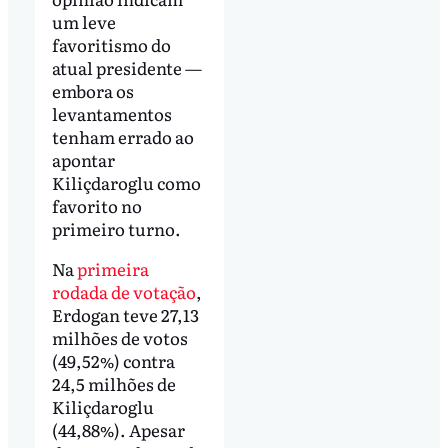
um leve
favoritismo do
atual presidente —
embora os
levantamentos
tenham errado ao
apontar
Kiliçdaroglu como
favorito no
primeiro turno.
Na
primeira
rodada de votação
,
Erdogan teve 27,13
milhões de votos
(49,52%) contra
24,5 milhões de
Kiliçdaroglu
(44,88%). Apesar