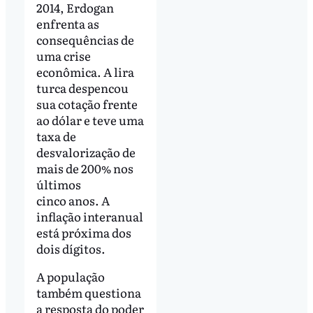
2014, Erdogan
enfrenta as
consequências de
uma crise
econômica. A lira
turca despencou
sua cotação frente
ao dólar e teve uma
taxa de
desvalorização de
mais de 200% nos
últimos
cinco anos. A
inflação interanual
está próxima dos
dois dígitos.
A população
também questiona
a resposta do poder