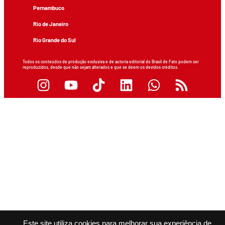
Pernambuco
Rio de Janeiro
Rio Grande do Sul
Todos os conteúdos de produção exclusiva e de autoria editorial do Brasil de Fato podem ser
reproduzidos, desde que não sejam alterados e que se deem os devidos créditos.
Este site utiliza cookies para melhorar sua experiência de