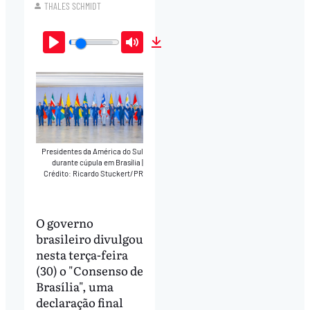
THALES SCHMIDT
Play
Mute
Download
Presidentes da América do Sul
durante cúpula em Brasília
|
Crédito: Ricardo Stuckert/PR
O governo
brasileiro divulgou
nesta terça-feira
(30) o "Consenso de
Brasília", uma
declaração final