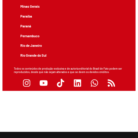
Minas Gerais
Paraíba
Paraná
Pernambuco
Rio de Janeiro
Rio Grande do Sul
Todos os conteúdos de produção exclusiva e de autoria editorial do Brasil de Fato podem ser
reproduzidos, desde que não sejam alterados e que se deem os devidos créditos.