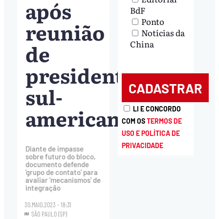
após
BdF
Ponto
reunião
Notícias da
China
de
presidentes
sul-
americanos
LI E CONCORDO
COM OS
TERMOS DE
USO E POLÍTICA DE
PRIVACIDADE
Diante de impasse
sobre futuro do bloco,
documento defende
'grupo de contato' para
avaliar 'mecanismos' de
integração
30.MAIO.2023 - 18:31
SÃO PAULO (SP)