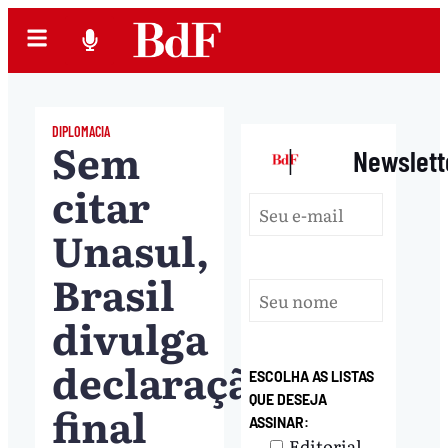
DIPLOMACIA
Sem
|
Newslett
citar
Unasul,
Brasil
divulga
declaração
ESCOLHA AS LISTAS
QUE DESEJA
final
ASSINAR:
Editorial