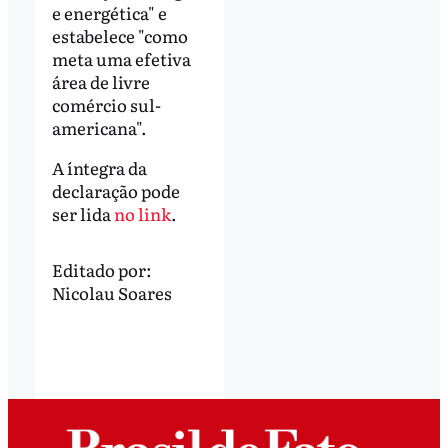
e energética" e
estabelece "como
meta uma efetiva
área de livre
comércio sul-
americana".
A íntegra da
declaração pode
ser lida
no link
.
Editado por:
Nicolau Soares