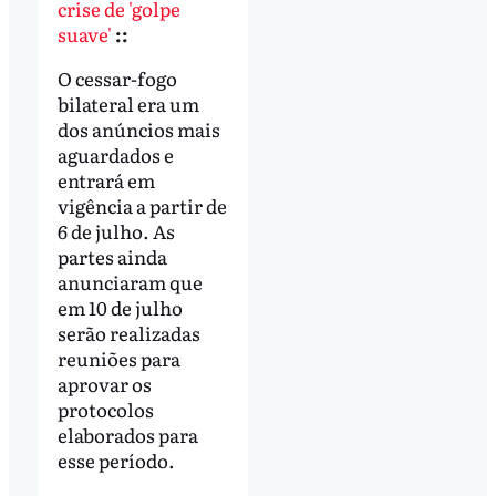
crise de 'golpe
suave'
::
O cessar-fogo
bilateral era um
dos anúncios mais
aguardados e
entrará em
vigência a partir de
6 de julho. As
partes ainda
anunciaram que
em 10 de julho
serão realizadas
reuniões para
aprovar os
protocolos
elaborados para
esse período.