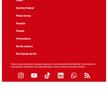
Ceará
Distrito Federal
Minas Gerais
Paraíba
Paraná
Pernambuco
Rio de Janeiro
Rio Grande do Sul
Todos os conteúdos de produção exclusiva e de autoria editorial do Brasil de Fato podem ser
reproduzidos, desde que não sejam alterados e que se deem os devidos créditos.