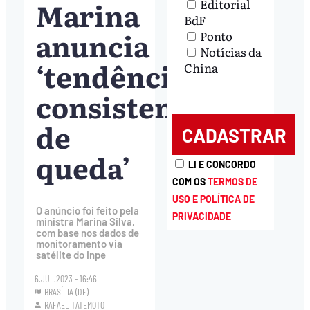
Marina
Editorial
BdF
anuncia
Ponto
Notícias da
‘tendência
China
consistente
de
queda’
LI E CONCORDO
COM OS
TERMOS DE
USO E POLÍTICA DE
O anúncio foi feito pela
PRIVACIDADE
ministra Marina Silva,
com base nos dados de
monitoramento via
satélite do Inpe
6.JUL.2023 - 16:46
BRASÍLIA (DF)
RAFAEL TATEMOTO