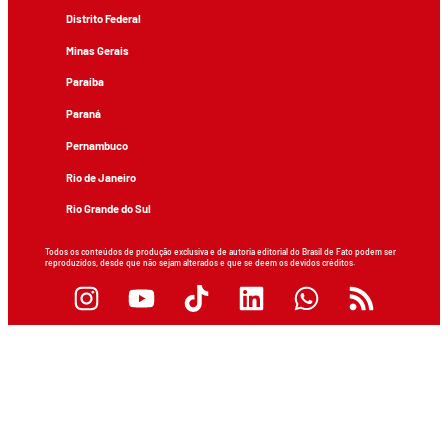
Distrito Federal
Minas Gerais
Paraíba
Paraná
Pernambuco
Rio de Janeiro
Rio Grande do Sul
Todos os conteúdos de produção exclusiva e de autoria editorial do Brasil de Fato podem ser
reproduzidos, desde que não sejam alterados e que se deem os devidos créditos.