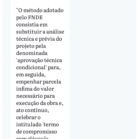
"O método adotado
pelo FNDE
consistia em
substituir a análise
técnica e prévia do
projeto pela
denominada
'aprovação técnica
condicional' para,
em seguida,
empenhar parcela
ínfima do valor
necessário para
execução da obra e,
ato contínuo,
celebrar o
intitulado 'termo
de compromisso
com cláusula