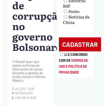
Editorial
de
BdF
corrupção
Ponto
Notícias da
no
China
governo
Bolsonaro
LI E CONCORDO
COM OS
TERMOS DE
Tribunal quer que
sejam extintas as
USO E POLÍTICA DE
liberações de obras
PRIVACIDADE
durante a gestão do
então ministro Milton
Ribeiro
13.JUL.2023 - 10:06
SÃO PAULO (SP)
CAROLINE OLIVEIRA