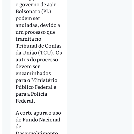
o governo de Jair
Bolsonaro (PL)
podem ser
anuladas, devido a
um processo que
tramita no
Tribunal de Contas
da União (TCU). Os
autos do processo
devem ser
encaminhados
para o Ministério
Público Federal e
para a Polícia
Federal.
A corte apura o uso
do Fundo Nacional
de
Desenvolvimento