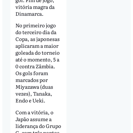
vitória magra da
Dinamarca.
No primeiro jogo
do terceiro dia da
Copa, as japonesas
aplicaram a maior
goleada do torneio
até o momento, 5 a
0 contra Zâmbia.
Os gols foram
marcados por
Miyazawa (duas
vezes), Tanaka,
Endo e Ueki.
Com a vitória, o
Japão assume a
liderança do Grupo
C, com três pontos