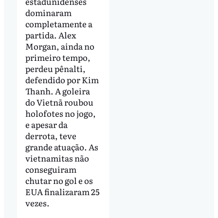
estadunidenses
dominaram
completamente a
partida. Alex
Morgan, ainda no
primeiro tempo,
perdeu pênalti,
defendido por Kim
Thanh. A goleira
do Vietnã roubou
holofotes no jogo,
e apesar da
derrota, teve
grande atuação. As
vietnamitas não
conseguiram
chutar no gol e os
EUA finalizaram 25
vezes.