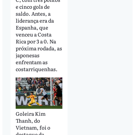
e cinco gols de
saldo. Antes, a
liderança era da
Espanha, que
venceu a Costa
Rica por 3 a 0. Na
próxima rodada, as
japonesas
enfrentam as
costarriquenhas.
Goleira Kim
Thanh, do
Vietnam, foi o
destaque da