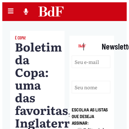
É COPA!
Boletim
|
Newslett
da
Copa:
uma
das
favoritas,
ESCOLHA AS LISTAS
Inglaterra
QUE DESEJA
ASSINAR: