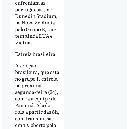
enfrentam as
portuguesas, no
Dunedin Stadium,
na Nova Zelândia,
pelo Grupo E, que
tem ainda EUA e
Vietnã.
Estreia brasileira
A seleção
brasileira, que está
no grupo F, estreia
na próxima
segunda-feira (24),
contra a equipe do
Panamá. A bola
rola a partir das 8h,
com transmissão
em TV aberta pela