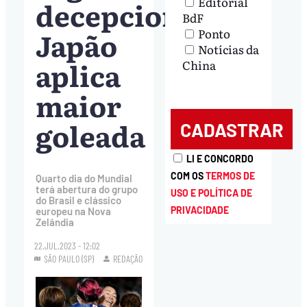
Editorial
decepciona;
BdF
Japão
Ponto
Notícias da
aplica
China
maior
goleada
LI E CONCORDO
COM OS
TERMOS DE
Quarto dia do Mundial
terá abertura do grupo
USO E POLÍTICA DE
do Brasil e clássico
PRIVACIDADE
europeu na Nova
Zelândia
22.JUL.2023 - 12:02
SÃO PAULO (SP)
REDAÇÃO