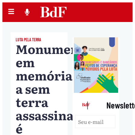
LUTA PELA TERRA
Monumento
em
memória
a sem
terra
|
Newslett
assassinado
é