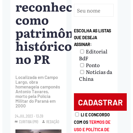
reconhecido
como
patrimônio
ESCOLHA AS LISTAS
QUE DESEJA
histórico
ASSINAR:
Editorial
no PR
BdF
Ponto
Notícias da
Localizada em Campo
China
Largo, obra
homenageia camponês
Antonio Tavares,
morto pela Polícia
Militar do Paraná em
2000
LI E CONCORDO
24.JUL.2023 - 13:39
CURITIBA (PR)
REDAÇÃO
COM OS
TERMOS DE
USO E POLÍTICA DE