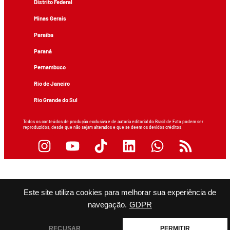
Distrito Federal
Minas Gerais
Paraíba
Paraná
Pernambuco
Rio de Janeiro
Rio Grande do Sul
Todos os conteúdos de produção exclusiva e de autoria editorial do Brasil de Fato podem ser
reproduzidos, desde que não sejam alterados e que se deem os devidos créditos.
Este site utiliza cookies para melhorar sua experiência de
navegação.
GDPR
RECUSAR
PERMITIR