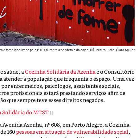
tra a fome idealizado pelo MTST durante a pandemia da covid-19
|
Crédito: Foto: Clara Aguiar
de saúde, a
Cozinha Solidária da Azenha
e o Consultório
ra atender a população que frequenta o espaço. Uma vez
por enfermeiros, psicólogos, assistentes sociais,
ros profissionais estará prestando serviços afim de
ção que sempre teve esses direitos negados.
a Solidária do MTST
::
 Avenida Azenha, nº 608, em Porto Alegre, a Cozinha
 de 160
pessoas em situação de vulnerabilidade social
,