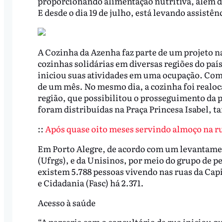
proporcionando alimentação nutritiva, além de 
E desde o dia 19 de julho, está levando assistê
A Cozinha da Azenha faz parte de um projeto n
cozinhas solidárias em diversas regiões do paí
iniciou suas atividades em uma ocupação. Com
de um mês. No mesmo dia, a cozinha foi realoc
região, que possibilitou o prosseguimento da 
foram distribuídas na Praça Princesa Isabel, 
::
Após quase oito meses servindo almoço na ru
Em Porto Alegre, de acordo com um levantamen
(Ufrgs), e da Unisinos, por meio do grupo de p
existem 5.788 pessoas vivendo nas ruas da Capi
e Cidadania (Fasc) há 2.371.
Acesso à saúde
“A parceria com o consultório da rua iniciou q