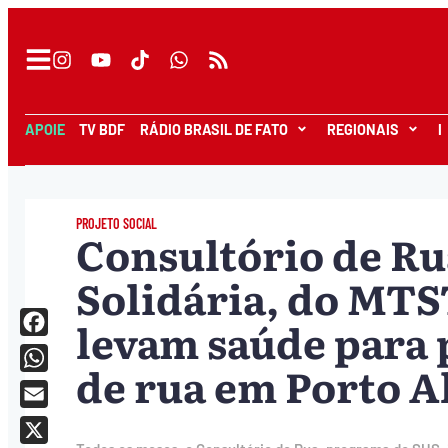
APOIE
TV BDF
RÁDIO BRASIL DE FATO
REGIONAIS
I
PROJETO SOCIAL
Consultório de Ru
Solidária, do MTS
levam saúde para 
Facebook
de rua em Porto A
WhatsApp
Email