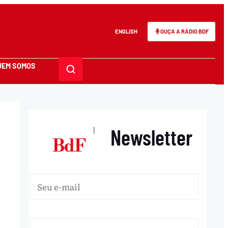
ENGLISH
OUÇA A RÁDIO BDF
UEM SOMOS
Newsletter
|