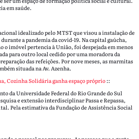
ser um espaço de formação política social e cultural.
ncia em saúde.
acional idealizado pelo MTST que visou a instalação de
s durante a pandemia da covid-19. Na capital gaúcha,
o o imóvel pertencia à União, foi despejada em menos
ada para outro local cedido por uma moradora da
preparação das refeições. Por nove meses, as marmitas
também situada na Av. Azenha.
a, Cozinha Solidária ganha espaço próprio
::
to da Universidade Federal do Rio Grande do Sul
esquisa e extensão interdisciplinar Passa e Repassa,
tal. Pela estimativa da Fundação de Assistência Social
uando o pessoal nos procurou. As pessoas que a gente