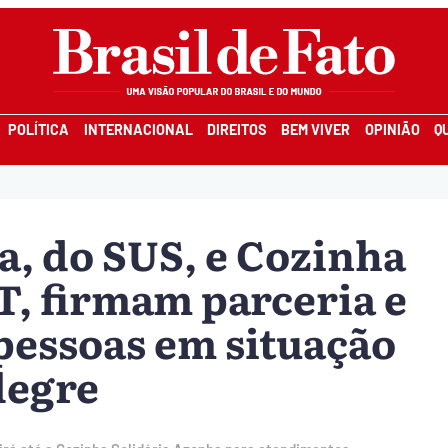
POLÍTICA
INTERNACIONAL
DIREITOS
BEM VIVER
OPINIÃO
Q
a, do SUS, e Cozinha
T, firmam parceria e
pessoas em situação
legre