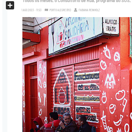
Todos os meses, o Consultório de Rua, programa do SUS, 
X
1.AGO.2023 - 11:53
PORTO ALEGRE (RS)
FABIANA REINHOLZ
Share