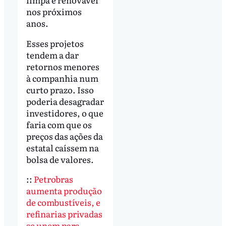
nos próximos
anos.
Esses projetos
tendem a dar
retornos menores
à companhia num
curto prazo. Isso
poderia desagradar
investidores, o que
faria com que os
preços das ações da
estatal caíssem na
bolsa de valores.
::
Petrobras
aumenta produção
de combustíveis, e
refinarias privadas
se unem para