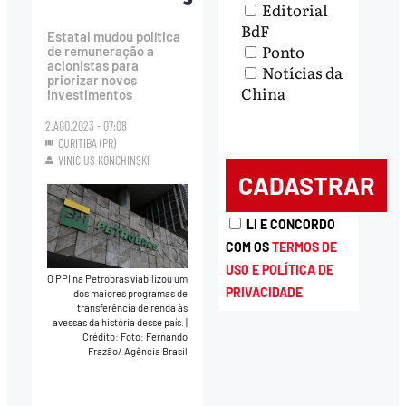
Editorial
BdF
Estatal mudou política
Ponto
de remuneração a
acionistas para
Notícias da
priorizar novos
China
investimentos
2.AGO.2023 - 07:08
CURITIBA (PR)
VINICIUS KONCHINSKI
LI E CONCORDO
COM OS
TERMOS DE
USO E POLÍTICA DE
O PPI na Petrobras viabilizou um
PRIVACIDADE
dos maiores programas de
transferência de renda às
avessas da história desse país.
|
Crédito: Foto: Fernando
Frazão/ Agência Brasil