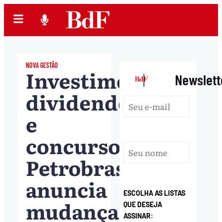
NOVA GESTÃO
Investimento,
|
Newslett
dividendo
e
concurso:
Petrobras
anuncia
ESCOLHA AS LISTAS
mudanças
QUE DESEJA
ASSINAR: