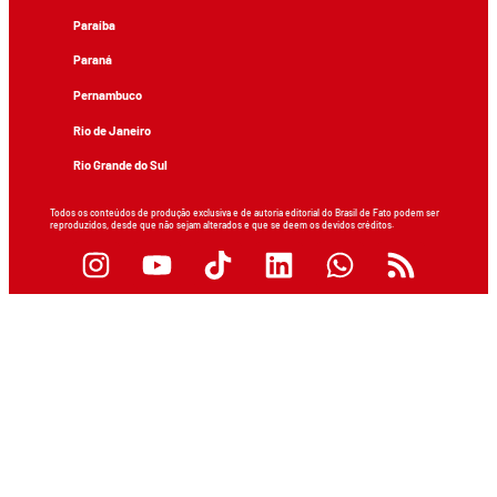
Paraíba
Paraná
Pernambuco
Rio de Janeiro
Rio Grande do Sul
Todos os conteúdos de produção exclusiva e de autoria editorial do Brasil de Fato podem ser
reproduzidos, desde que não sejam alterados e que se deem os devidos créditos.