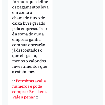
fórmula que define
os pagamentos leva
em conta o
chamado fluxo de
caixa livre gerado
pela empresa. Isso
é a soma do que a
empresa ganha
com sua operação,
já descontados o
que ela gasta,
menos o valor dos
investimentos que
a estatal faz.
::
Petrobras avalia
números e pode
comprar Braskem.
Vale a pena?
::