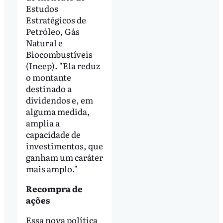
Estudos
Estratégicos de
Petróleo, Gás
Natural e
Biocombustíveis
(Ineep). "Ela reduz
o montante
destinado a
dividendos e, em
alguma medida,
amplia a
capacidade de
investimentos, que
ganham um caráter
mais amplo."
Recompra de
ações
Essa nova política