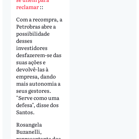
reclamar
::
Com a recompra, a
Petrobras abre a
possibilidade
desses
investidores
desfazerem-se das
suas ações e
devolvê-las à
empresa, dando
mais autonomia a
seus gestores.
"Serve como uma
defesa", disse dos
Santos.
Rosangela
Buzanelli,
representante dos