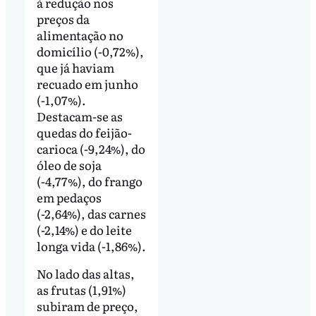
à redução nos
preços da
alimentação no
domicílio (-0,72%),
que já haviam
recuado em junho
(-1,07%).
Destacam-se as
quedas do feijão-
carioca (-9,24%), do
óleo de soja
(-4,77%), do frango
em pedaços
(-2,64%), das carnes
(-2,14%) e do leite
longa vida (-1,86%).
No lado das altas,
as frutas (1,91%)
subiram de preço,