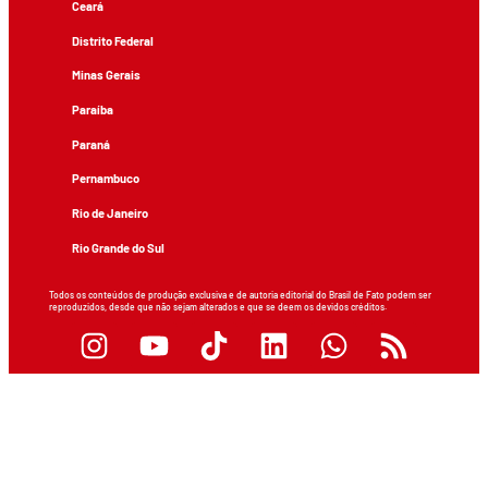
Ceará
Distrito Federal
Minas Gerais
Paraíba
Paraná
Pernambuco
Rio de Janeiro
Rio Grande do Sul
Todos os conteúdos de produção exclusiva e de autoria editorial do Brasil de Fato podem ser
reproduzidos, desde que não sejam alterados e que se deem os devidos créditos.