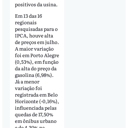
positivos da usina.
Em 13 das 16
regionais
pesquisadas para o
IPCA, houve alta
de preços em julho.
A maior variação
foi em Porto Alegre
(0,53%), em função
da alta do preço da
gasolina (6,98%).
Já a menor
variação foi
registrada em Belo
Horizonte (-0,16%),
influenciada pelas
quedas de 17,50%
em ônibus urbano
e de 4,30% na