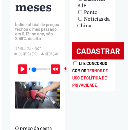
meses
BdF
Ponto
Notícias da
China
Índice oficial de preços
fechou o mês passado
em 0,12; no ano, são
2,99% de alta
11.AGO.2023 - 09:24
CURITIBA (PR)
REDAÇÃO
LI E CONCORDO
COM OS
TERMOS DE
Play
Mute
Download
USO E POLÍTICA DE
PRIVACIDADE
O preço da cesta