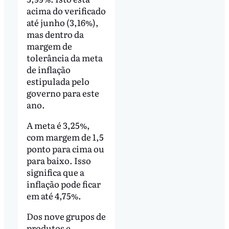
acima do verificado
até junho (3,16%),
mas dentro da
margem de
tolerância da meta
de inflação
estipulada pelo
governo para este
ano.
A meta é 3,25%,
com margem de 1,5
ponto para cima ou
para baixo. Isso
significa que a
inflação pode ficar
em até 4,75%.
Dos nove grupos de
produtos e