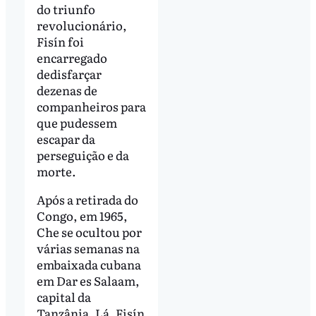
do triunfo
revolucionário,
Fisín foi
encarregado
dedisfarçar
dezenas de
companheiros para
que pudessem
escapar da
perseguição e da
morte.
Após a retirada do
Congo, em 1965,
Che se ocultou por
várias semanas na
embaixada cubana
em Dar es Salaam,
capital da
Tanzânia. Lá, Fisín