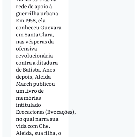
rede de apoio à
guerrilha urbana.
Em 1958, ela
conheceu Guevara
em Santa Clara,
nas vésperas da
ofensiva
revolucionária
contra a ditadura
de Batista. Anos
depois, Aleida
March publicou
um livro de
memórias
intitulado
Evocaciones
(Evocações),
no qual narra sua
vida com Che.
Aleida, sua filha, o