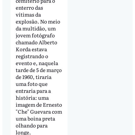
cemitério para o
enterro das
vítimas da
explosão. No meio
da multidão, um
jovem fotógrafo
chamado Alberto
Korda estava
registrando o
evento e, naquela
tarde de 5 de março
de 1960, tiraria
uma foto que
entraria para a
história: uma
imagem de Ernesto
"Che" Guevara com
uma boina preta
olhando para
longe.