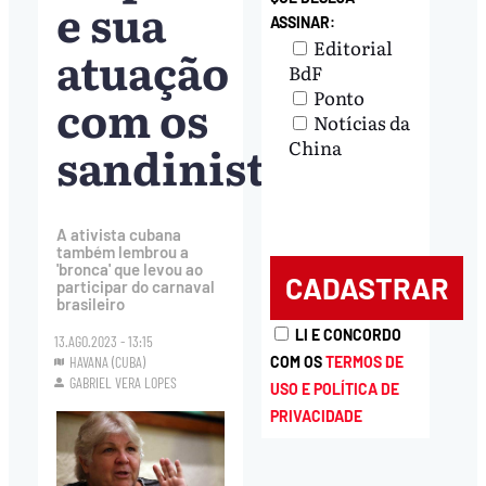
e sua
ASSINAR:
Editorial
atuação
BdF
Ponto
com os
Notícias da
sandinistas
China
A ativista cubana
também lembrou a
'bronca' que levou ao
participar do carnaval
brasileiro
LI E CONCORDO
13.AGO.2023 - 13:15
COM OS
TERMOS DE
HAVANA (CUBA)
GABRIEL VERA LOPES
USO E POLÍTICA DE
PRIVACIDADE