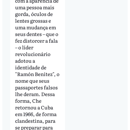
com a aparência de
uma pessoa mais
gorda, óculos de
lentes grossas e
uma mudança em
seus dentes – que o
fez distorcer a fala
– o líder
revolucionário
adotou a
identidade de
"Ramón Benítez", o
nome que seus
passaportes falsos
lhe deram. Dessa
forma, Che
retornou a Cuba
em 1966, de forma
clandestina, para
se preparar para