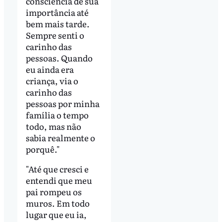
consciência de sua
importância até
bem mais tarde.
Sempre senti o
carinho das
pessoas. Quando
eu ainda era
criança, via o
carinho das
pessoas por minha
família o tempo
todo, mas não
sabia realmente o
porquê."
"Até que cresci e
entendi que meu
pai rompeu os
muros. Em todo
lugar que eu ia,