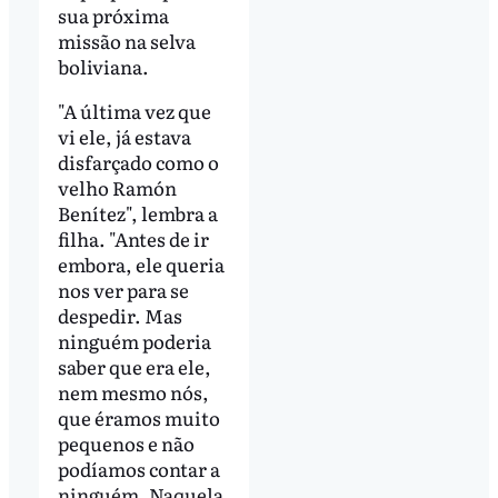
sua próxima
missão na selva
boliviana.
"A última vez que
vi ele, já estava
disfarçado como o
velho Ramón
Benítez", lembra a
filha. "Antes de ir
embora, ele queria
nos ver para se
despedir. Mas
ninguém poderia
saber que era ele,
nem mesmo nós,
que éramos muito
pequenos e não
podíamos contar a
ninguém. Naquela