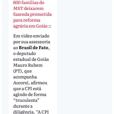
600 famílias do
MST deixarem
fazenda prometida
para reforma
agrária em Goiás
::
Em vídeo enviado
por sua assessoria
ao
Brasil de Fato
,
o deputado
estadual de Goiás
Mauro Rubem
(PT), que
acompanha
Accorsi, afirmou
que a CPI está
agindo de forma
“truculenta”
durante a
diligência. “A CPI