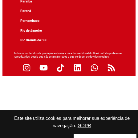
Paraíba
Paraná
Pernambuco
Rio de Janeiro
Rio Grande do Sul
Todos os conteúdos de produção exclusiva e de autoria editorial do Brasil de Fato podem ser
reproduzidos, desde que não sejam alterados e que se deem os devidos créditos.
Este site utiliza cookies para melhorar sua experiência de
navegação.
GDPR