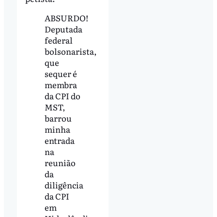
ABSURDO!
Deputada
federal
bolsonarista,
que
sequer é
membra
da CPI do
MST,
barrou
minha
entrada
na
reunião
da
diligência
da CPI
em