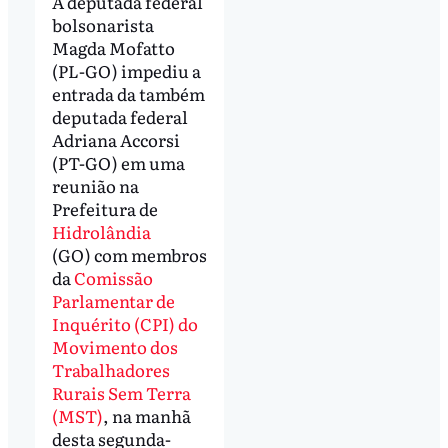
A deputada federal
bolsonarista
Magda Mofatto
(PL-GO) impediu a
entrada da também
deputada federal
Adriana Accorsi
(PT-GO) em uma
reunião na
Prefeitura de
Hidrolândia
(GO) com membros
da
Comissão
Parlamentar de
Inquérito (CPI) do
Movimento dos
Trabalhadores
Rurais Sem Terra
(MST)
, na manhã
desta segunda-