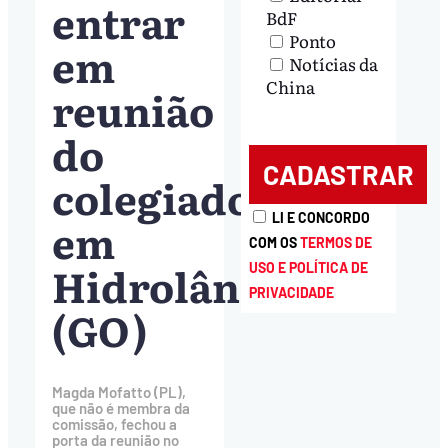
entrar
BdF
Ponto
em
Notícias da
China
reunião
do
colegiado
LI E CONCORDO
em
COM OS
TERMOS DE
Hidrolândia
USO E POLÍTICA DE
PRIVACIDADE
(GO)
Magda Mofatto (PL),
que não é membra da
comissão, fechou a
porta da reunião no