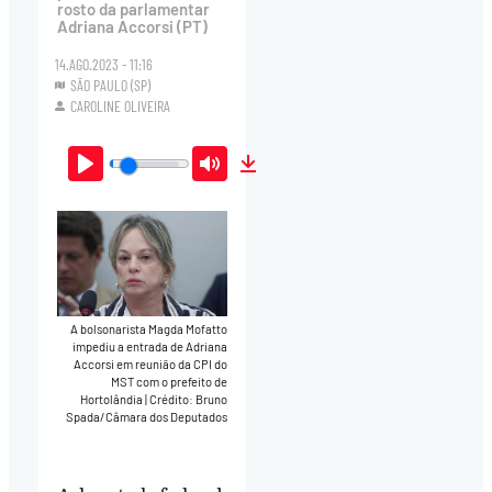
rosto da parlamentar
Adriana Accorsi (PT)
14.AGO.2023 - 11:16
SÃO PAULO (SP)
CAROLINE OLIVEIRA
Play
Mute
Download
A bolsonarista Magda Mofatto
impediu a entrada de Adriana
Accorsi em reunião da CPI do
MST com o prefeito de
Hortolândia
|
Crédito: Bruno
Spada/Câmara dos Deputados