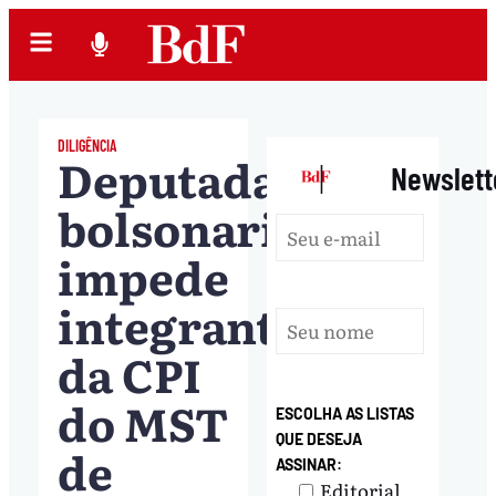
DILIGÊNCIA
Deputada
|
Newslett
bolsonarista
impede
integrante
da CPI
do MST
ESCOLHA AS LISTAS
QUE DESEJA
de
ASSINAR:
Editorial