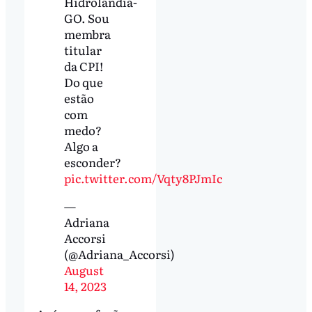
Hidrolândia-
GO. Sou
membra
titular
da CPI!
Do que
estão
com
medo?
Algo a
esconder?
pic.twitter.com/Vqty8PJmIc
—
Adriana
Accorsi
(@Adriana_Accorsi)
August
14, 2023