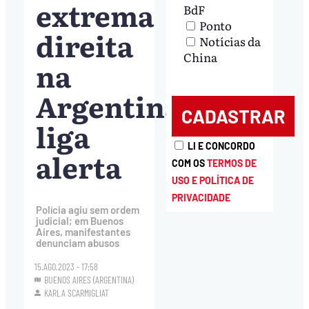
extrema
BdF
Ponto
direita
Notícias da
China
na
Argentina
liga
LI E CONCORDO
alerta
COM OS
TERMOS DE
USO E POLÍTICA DE
PRIVACIDADE
Polícia agiu sem ordem
judicial; em Buenos
Aires, manifestantes
denunciam abusos
15.AGO.2023 - 17:58
BUENOS AIRES (ARGENTINA)
KARLA SCARMIGLIAT