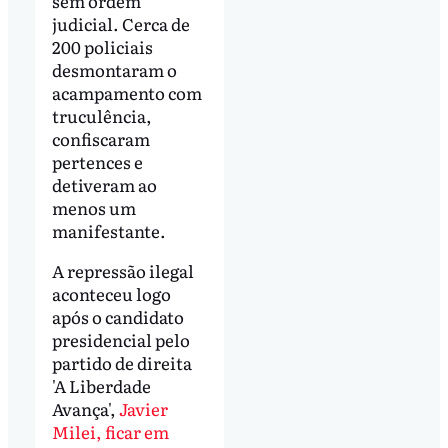
sem ordem
judicial. Cerca de
200 policiais
desmontaram o
acampamento com
truculência,
confiscaram
pertences e
detiveram ao
menos um
manifestante.
A repressão ilegal
aconteceu logo
após o candidato
presidencial pelo
partido de direita
'A Liberdade
Avança',
Javier
Milei, ficar em