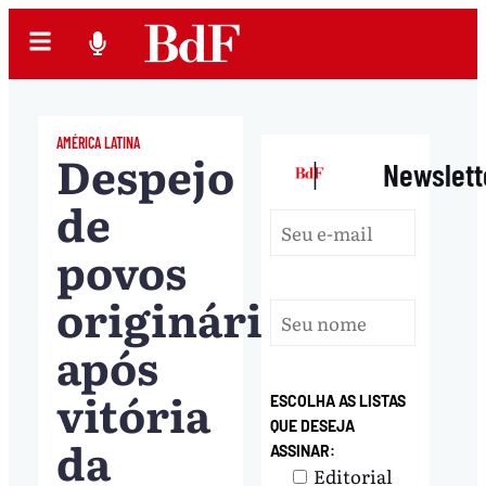
AMÉRICA LATINA
Despejo
|
Newslett
de
povos
originários
após
vitória
ESCOLHA AS LISTAS
QUE DESEJA
da
ASSINAR:
Editorial