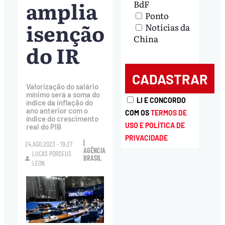
amplia
BdF
Ponto
isenção
Notícias da
China
do IR
Valorização do salário
mínimo será a soma do
LI E CONCORDO
índice da inflação do
ano anterior com o
COM OS
TERMOS DE
índice do crescimento
USO E POLÍTICA DE
real do PIB
PRIVACIDADE
|
24.AGO.2023 - 19:27
AGÊNCIA
LUCAS PORDEUS
BRASIL
LEON