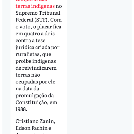
terras indígenas
no
Supremo Tribunal
Federal (STF). Com
o voto, o placar fica
em quatro a dois
contra a tese
jurídica criada por
ruralistas, que
proíbe indígenas
de reivindicarem
terras não
ocupadas por ele
na data da
promulgação da
Constituição, em
1988.
Cristiano Zanin,
Edson Fachin e