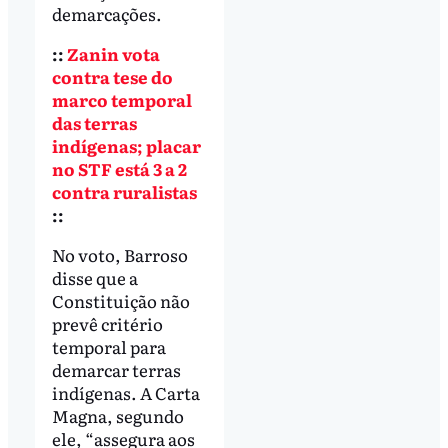
demarcações.
::
Zanin vota
contra tese do
marco temporal
das terras
indígenas; placar
no STF está 3 a 2
contra ruralistas
::
No voto, Barroso
disse que a
Constituição não
prevê critério
temporal para
demarcar terras
indígenas. A Carta
Magna, segundo
ele, “assegura aos