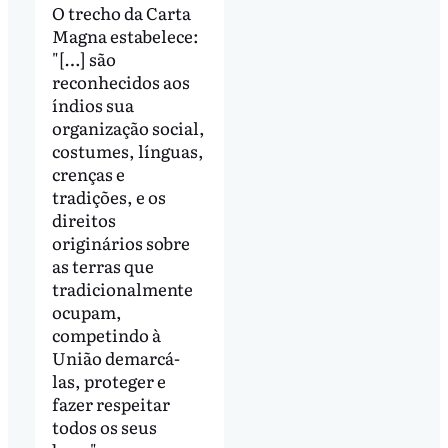
O trecho da Carta
Magna estabelece:
"[…] são
reconhecidos aos
índios sua
organização social,
costumes, línguas,
crenças e
tradições, e os
direitos
originários sobre
as terras que
tradicionalmente
ocupam,
competindo à
União demarcá-
las, proteger e
fazer respeitar
todos os seus