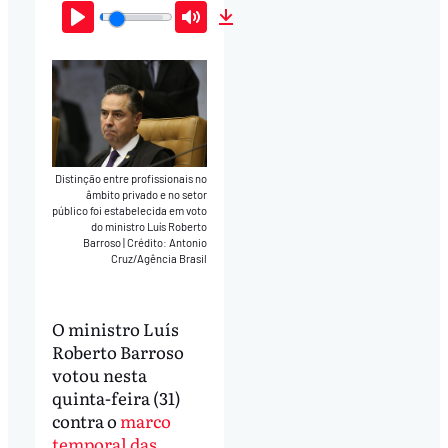
Play
Mute
Download
Distinção entre profissionais no
âmbito privado e no setor
público foi estabelecida em voto
do ministro Luís Roberto
Barroso
|
Crédito: Antonio
Cruz/Agência Brasil
O ministro Luís
Roberto Barroso
votou nesta
quinta-feira (31)
contra o
marco
temporal das