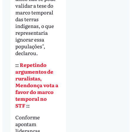
validar a tese do
marco temporal
das terras
indígenas, o que
representaria
ignorar essa
populações",
declarou.
::
Repetindo
argumentos de
ruralistas,
Mendonça vota a
favor do marco
temporal no
STF
::
Conforme
apontam
lideranças