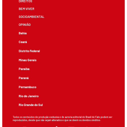
DIREITOS
BEM VIVER
SOCIOAMBIENTAL
OPINIÃO
Bahia
Ceará
Distrito Federal
Minas Gerais
Paraíba
Paraná
Pernambuco
Rio de Janeiro
Rio Grande do Sul
Todos os conteúdos de produção exclusiva e de autoria editorial do Brasil de Fato podem ser
reproduzidos, desde que não sejam alterados e que se deem os devidos créditos.