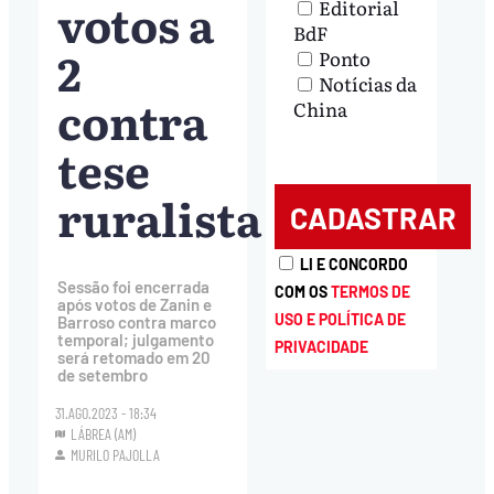
votos a
Editorial
BdF
2
Ponto
Notícias da
contra
China
tese
ruralista
LI E CONCORDO
Sessão foi encerrada
COM OS
TERMOS DE
após votos de Zanin e
USO E POLÍTICA DE
Barroso contra marco
temporal; julgamento
PRIVACIDADE
será retomado em 20
de setembro
31.AGO.2023 - 18:34
LÁBREA (AM)
MURILO PAJOLLA