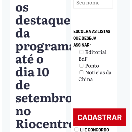
os
destaques
da
ESCOLHA AS LISTAS
QUE DESEJA
programação
ASSINAR:
Editorial
até o
BdF
Ponto
dia 10
Notícias da
de
China
setembro
no
Riocentro
LI E CONCORDO