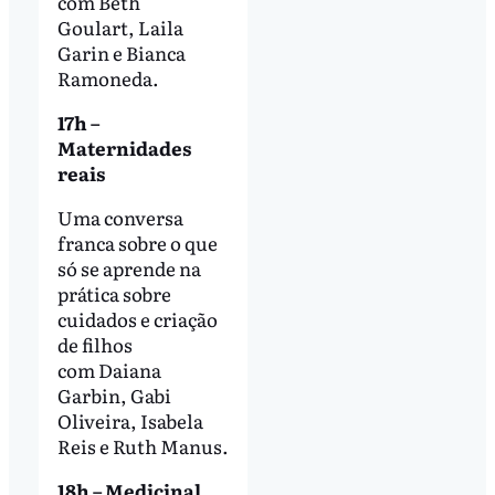
com Beth
Goulart, Laila
Garin e Bianca
Ramoneda.
17h –
Maternidades
reais
Uma conversa
franca sobre o que
só se aprende na
prática sobre
cuidados e criação
de filhos
com Daiana
Garbin, Gabi
Oliveira, Isabela
Reis e Ruth Manus.
18h – Medicinal,