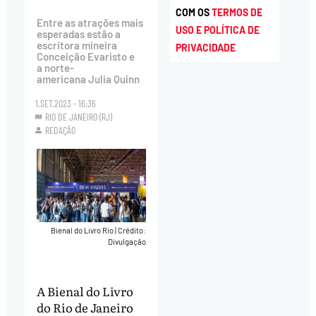
COM OS
TERMOS DE
Entre as atrações mais
USO E POLÍTICA DE
esperadas estão a
escritora mineira
PRIVACIDADE
Conceição Evaristo e
a norte-
americana Julia Quinn
1.SET.2023 - 16:36
RIO DE JANEIRO (RJ)
REDAÇÃO
Bienal do Livro Rio
|
Crédito:
Divulgação
A Bienal do Livro
do Rio de Janeiro