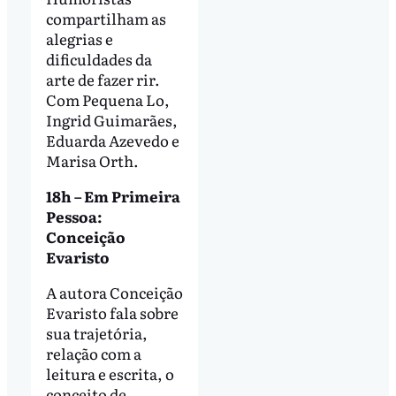
compartilham as
alegrias e
dificuldades da
arte de fazer rir.
Com Pequena Lo,
Ingrid Guimarães,
Eduarda Azevedo e
Marisa Orth.
18h – Em Primeira
Pessoa:
Conceição
Evaristo
A autora Conceição
Evaristo fala sobre
sua trajetória,
relação com a
leitura e escrita, o
conceito de