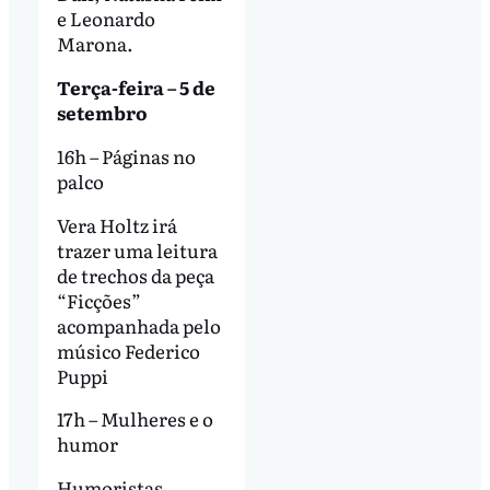
e Leonardo
Marona.
Terça-feira – 5 de
setembro
16h – Páginas no
palco
Vera Holtz irá
trazer uma leitura
de trechos da peça
“Ficções”
acompanhada pelo
músico Federico
Puppi
17h – Mulheres e o
humor
Humoristas