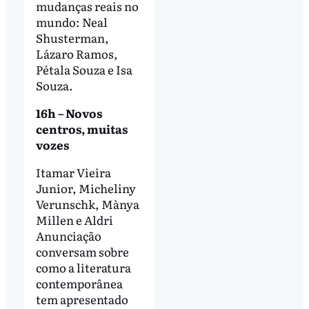
mudanças reais no
mundo: Neal
Shusterman,
Lázaro Ramos,
Pétala Souza e Isa
Souza.
16h – Novos
centros, muitas
vozes
Itamar Vieira
Junior, Micheliny
Verunschk, Mànya
Millen e Aldri
Anunciação
conversam sobre
como a literatura
contemporânea
tem apresentado