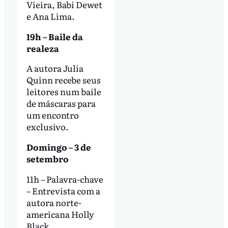
Vieira, Babi Dewet
e Ana Lima.
19h – Baile da
realeza
A autora Julia
Quinn recebe seus
leitores num baile
de máscaras para
um encontro
exclusivo.
Domingo – 3 de
setembro
11h – Palavra-chave
– Entrevista com a
autora norte-
americana Holly
Black