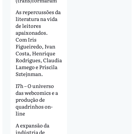
(trans)formaram
As repercussões da
literatura na vida
de leitores
apaixonados.
Com Iris
Figueiredo, Ivan
Costa, Henrique
Rodrigues, Claudia
Lamego e Priscila
Sztejnman.
17h – O universo
das webcomics e a
produção de
quadrinhos on-
line
A expansão da
indústria de