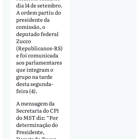
dia 14 de setembro.
A ordem partiu do
presidente da
comissão, o
deputado federal
Zucco
(Republicanos-RS)
e foi comunicada
aos parlamentares
que integram o
grupo na tarde
desta segunda-
feira (4).
A mensagem da
Secretaria do CPI
do MST diz: “Por
determinação do
Presidente,
Deputado Zucco,