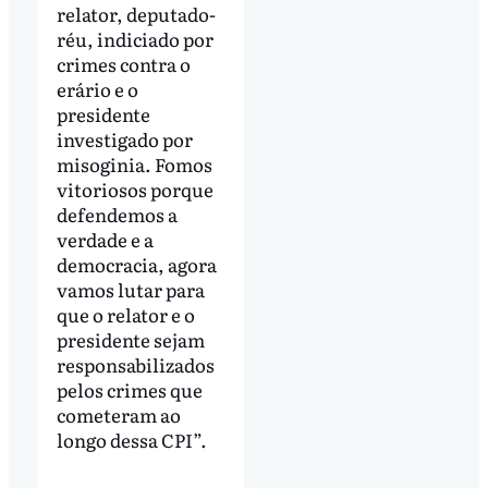
relator, deputado-
réu, indiciado por
crimes contra o
erário e o
presidente
investigado por
misoginia. Fomos
vitoriosos porque
defendemos a
verdade e a
democracia, agora
vamos lutar para
que o relator e o
presidente sejam
responsabilizados
pelos crimes que
cometeram ao
longo dessa CPI”.