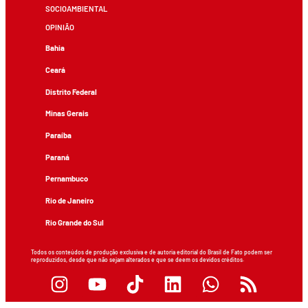
SOCIOAMBIENTAL
OPINIÃO
Bahia
Ceará
Distrito Federal
Minas Gerais
Paraíba
Paraná
Pernambuco
Rio de Janeiro
Rio Grande do Sul
Todos os conteúdos de produção exclusiva e de autoria editorial do Brasil de Fato podem ser
reproduzidos, desde que não sejam alterados e que se deem os devidos créditos.