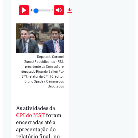
Play
Mute
Download
Deputado Coronel
Zucco(Republicanos – RS),
presidente da Comissão, e
deputado Ricardo Salles(PL-
SP), relator da CPI.
|
Crédito:
Bruno Spada / Câmara dos
Deputados
As atividades da
CPI do MST
foram
encerradas até a
apresentação do
relatório final, no