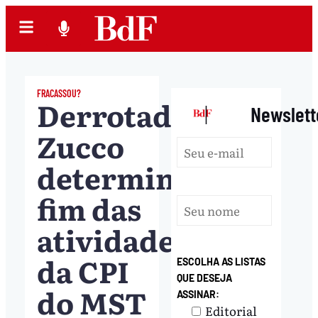
FRACASSOU?
Derrotado,
|
Newslett
Zucco
determina
fim das
atividades
da CPI
ESCOLHA AS LISTAS
QUE DESEJA
do MST
ASSINAR:
Editorial