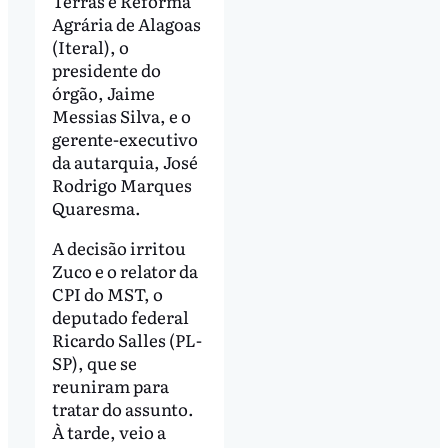
Terras e Reforma
Agrária de Alagoas
(Iteral), o
presidente do
órgão, Jaime
Messias Silva, e o
gerente-executivo
da autarquia, José
Rodrigo Marques
Quaresma.
A decisão irritou
Zuco e o relator da
CPI do MST, o
deputado federal
Ricardo Salles (PL-
SP), que se
reuniram para
tratar do assunto.
À tarde, veio a