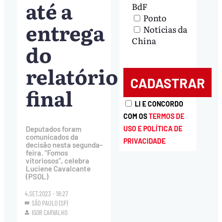
até a
BdF
Ponto
entrega
Notícias da
China
do
relatório
final
LI E CONCORDO
COM OS
TERMOS DE
USO E POLÍTICA DE
Deputados foram
comunicados da
PRIVACIDADE
decisão nesta segunda-
feira. “Fomos
vitoriosos”, celebra
Luciene Cavalcante
(PSOL)
4.SET.2023 - 18:27
SÃO PAULO (SP)
IGOR CARVALHO