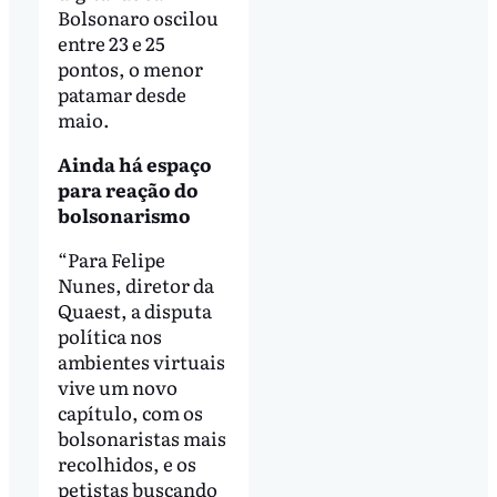
Bolsonaro oscilou
entre 23 e 25
pontos, o menor
patamar desde
maio.
Ainda há espaço
para reação do
bolsonarismo
“Para Felipe
Nunes, diretor da
Quaest, a disputa
política nos
ambientes virtuais
vive um novo
capítulo, com os
bolsonaristas mais
recolhidos, e os
petistas buscando