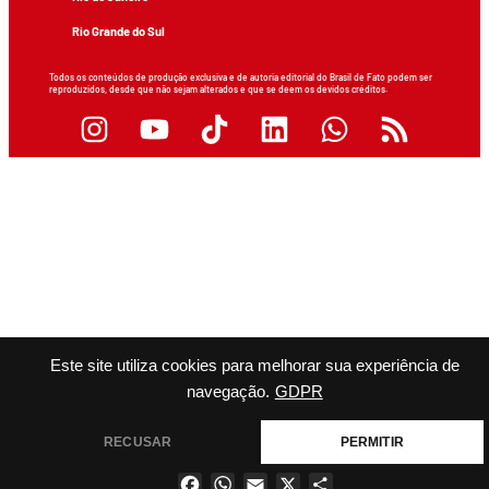
Rio Grande do Sul
Todos os conteúdos de produção exclusiva e de autoria editorial do Brasil de Fato podem ser
reproduzidos, desde que não sejam alterados e que se deem os devidos créditos.
Este site utiliza cookies para melhorar sua experiência de
navegação.
GDPR
RECUSAR
PERMITIR
Facebook
WhatsApp
Email
X
Share