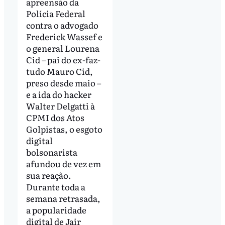
apreensão da
Polícia Federal
contra o advogado
Frederick Wassef e
o general Lourena
Cid – pai do ex-faz-
tudo Mauro Cid,
preso desde maio –
e a ida do hacker
Walter Delgatti à
CPMI dos Atos
Golpistas, o esgoto
digital
bolsonarista
afundou de vez em
sua reação.
Durante toda a
semana retrasada,
a popularidade
digital de Jair