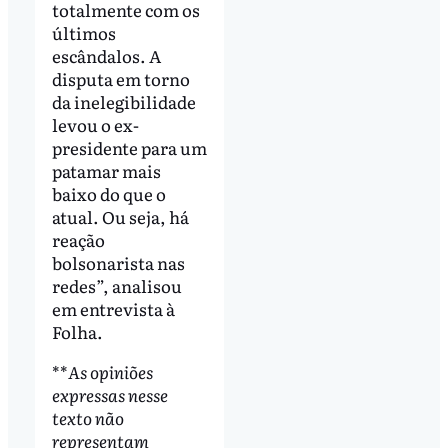
totalmente com os
últimos
escândalos. A
disputa em torno
da inelegibilidade
levou o ex-
presidente para um
patamar mais
baixo do que o
atual. Ou seja, há
reação
bolsonarista nas
redes”, analisou
em entrevista à
Folha.
**
As opiniões
expressas nesse
texto não
representam