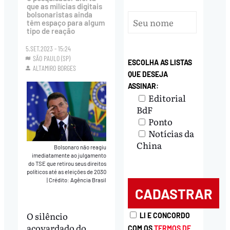
que as milícias digitais
bolsonaristas ainda
têm espaço para algum
tipo de reação
5.SET.2023 - 15:24
SÃO PAULO (SP)
ESCOLHA AS LISTAS
ALTAMIRO BORGES
QUE DESEJA
ASSINAR:
Editorial
BdF
Ponto
Notícias da
China
Bolsonaro não reagiu
imediatamente ao julgamento
do TSE que retirou seus direitos
políticos até as eleições de 2030
|
Crédito: Agência Brasil
O silêncio
LI E CONCORDO
acovardado do
COM OS
TERMOS DE