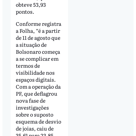
obteve 53,93
pontos.
Conforme registra
a Folha, “é a partir
de 11 de agosto que
a situação de
Bolsonaro começa
a se complicar em
termos de
visibilidade nos
espaços digitais.
Com a operação da
PF, que deflagrou
nova fase de
investigações
sobre o suposto
esquema de desvio
de joias, caiu de
35,61 para 23,85