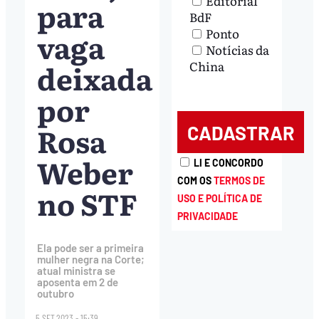
Editorial
para
BdF
Ponto
vaga
Notícias da
deixada
China
por
Rosa
Weber
LI E CONCORDO
COM OS
TERMOS DE
no STF
USO E POLÍTICA DE
PRIVACIDADE
Ela pode ser a primeira
mulher negra na Corte;
atual ministra se
aposenta em 2 de
outubro
5.SET.2023 - 15:39