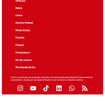
OPINIÃO
Bahia
Ceará
Distrito Federal
Minas Gerais
Paraíba
Paraná
Pernambuco
Rio de Janeiro
Rio Grande do Sul
Todos os conteúdos de produção exclusiva e de autoria editorial do Brasil de Fato podem ser
reproduzidos, desde que não sejam alterados e que se deem os devidos créditos.