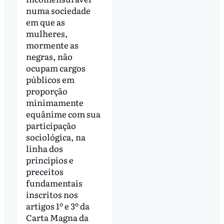
numa sociedade
em que as
mulheres,
mormente as
negras, não
ocupam cargos
públicos em
proporção
minimamente
equânime com sua
participação
sociológica, na
linha dos
princípios e
preceitos
fundamentais
inscritos nos
artigos 1º e 3º da
Carta Magna da