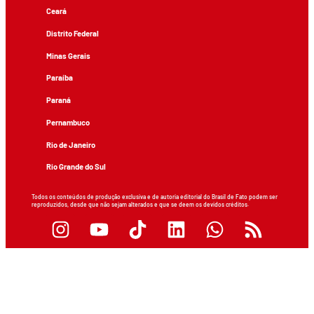
Ceará
Distrito Federal
Minas Gerais
Paraíba
Paraná
Pernambuco
Rio de Janeiro
Rio Grande do Sul
Todos os conteúdos de produção exclusiva e de autoria editorial do Brasil de Fato podem ser
reproduzidos, desde que não sejam alterados e que se deem os devidos créditos.