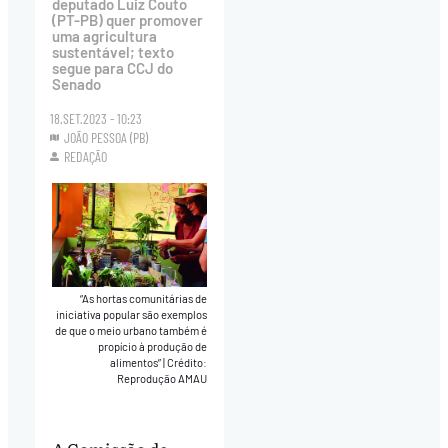
deputado Luiz Couto
(PT-PB) quer promover
uma agricultura
sustentável; texto
segue para CCJ do
Senado
18.SET.2023 - 10:23
JOÃO PESSOA (PB)
REDAÇÃO
“As hortas comunitárias de
iniciativa popular são exemplos
de que o meio urbano também é
propício à produção de
alimentos”
|
Crédito:
Reprodução AMAU