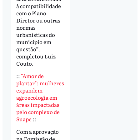
à compatibilidade
com o Plano
Diretor ou outras
normas
urbanísticas do
município em
questão”,
completou Luiz
Couto.
::
"Amor de
plantar": mulheres
expandem
agroecologia em
áreas impactadas
pelo complexo de
Suape
::
Com a aprovação
na Comissão de