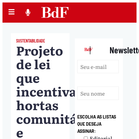
SUSTENTABILIDADE
Projeto
|
Newslett
de lei
que
incentiva
hortas
comunitárias
ESCOLHA AS LISTAS
QUE DESEJA
e
ASSINAR:
Editorial