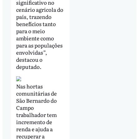
significativo no
cenário agrícola do
país, trazendo
benefícios tanto
para o meio
ambiente como
para as populações
envolvidas”,
destacou o
deputado.
Nas hortas
comunitárias de
São Bernardo do
Campo
trabalhador tem
incremento de
renda e ajuda a
recuperar a