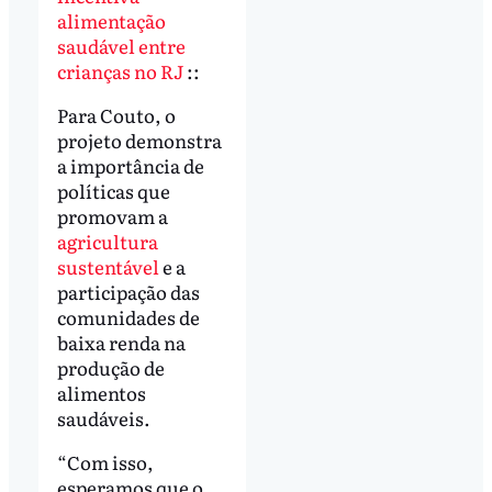
alimentação
saudável entre
crianças no RJ
::
Para Couto, o
projeto demonstra
a importância de
políticas que
promovam a
agricultura
sustentável
e a
participação das
comunidades de
baixa renda na
produção de
alimentos
saudáveis.
“Com isso,
esperamos que o