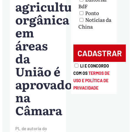
agricultura
BdF
Ponto
orgânica
Notícias da
China
em
áreas
da
União é
LI E CONCORDO
COM OS
TERMOS DE
aprovado
USO E POLÍTICA DE
PRIVACIDADE
na
Câmara
PL de autoria do