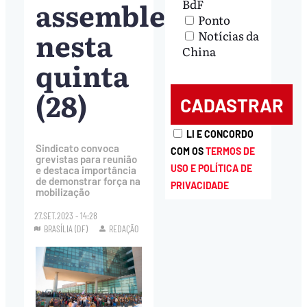
assembleia
BdF
Ponto
nesta
Notícias da
China
quinta
(28)
LI E CONCORDO
Sindicato convoca
COM OS
TERMOS DE
grevistas para reunião
USO E POLÍTICA DE
e destaca importância
de demonstrar força na
PRIVACIDADE
mobilização
27.SET.2023 - 14:28
BRASÍLIA (DF)
REDAÇÃO