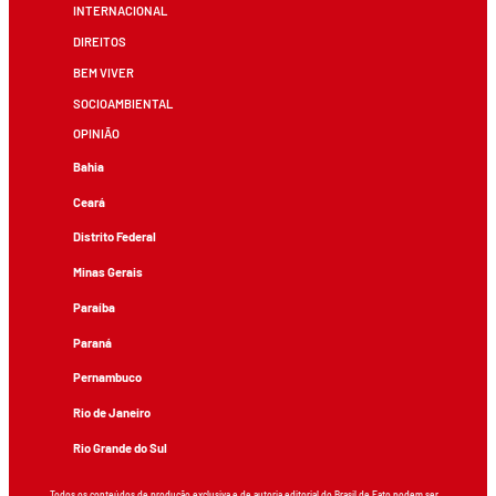
INTERNACIONAL
DIREITOS
BEM VIVER
SOCIOAMBIENTAL
OPINIÃO
Bahia
Ceará
Distrito Federal
Minas Gerais
Paraíba
Paraná
Pernambuco
Rio de Janeiro
Rio Grande do Sul
Todos os conteúdos de produção exclusiva e de autoria editorial do Brasil de Fato podem ser