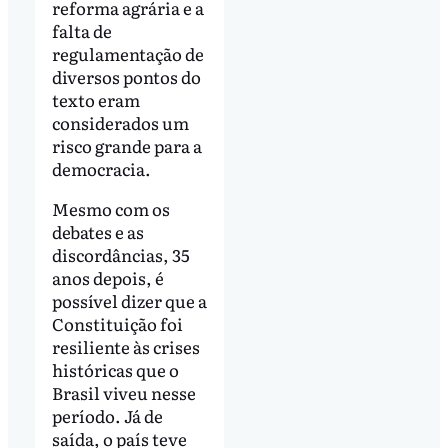
reforma agrária e a
falta de
regulamentação de
diversos pontos do
texto eram
considerados um
risco grande para a
democracia.
Mesmo com os
debates e as
discordâncias, 35
anos depois, é
possível dizer que a
Constituição foi
resiliente às crises
históricas que o
Brasil viveu nesse
período. Já de
saída, o país teve