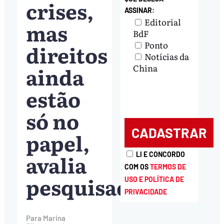
crises,
ASSINAR:
Editorial
mas
BdF
Ponto
direitos
Notícias da
ainda
China
estão
só no
papel,
avalia
LI E CONCORDO
COM OS
TERMOS DE
pesquisadora
USO E POLÍTICA DE
PRIVACIDADE
Para Marina