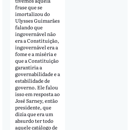
tivemos aquela
frase que se
imortalizou do
Ulysses Guimarães
falando que
ingovernável não
era a Constituição,
ingovernável era a
fome e a miséria e
que a Constituição
garantiria a
governabilidade e a
estabilidade de
governo. Ele falou
isso em resposta ao
José Sarney, então
presidente, que
dizia que era um
absurdo ter todo
aquele catálogo de