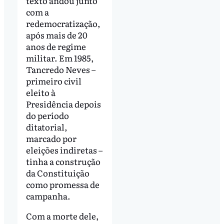
texto andou junto
com a
redemocratização,
após mais de 20
anos de regime
militar. Em 1985,
Tancredo Neves –
primeiro civil
eleito à
Presidência depois
do período
ditatorial,
marcado por
eleições indiretas –
tinha a construção
da Constituição
como promessa de
campanha.
Com a morte dele,