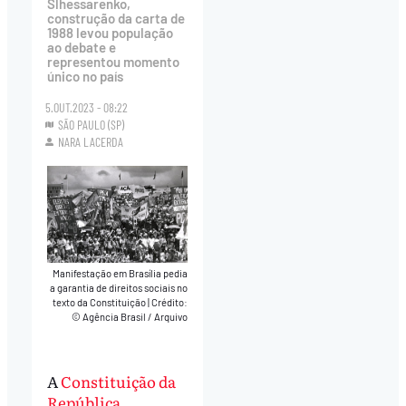
Slhessarenko,
construção da carta de
1988 levou população
ao debate e
representou momento
único no país
5.OUT.2023 - 08:22
SÃO PAULO (SP)
NARA LACERDA
Manifestação em Brasília pedia
a garantia de direitos sociais no
texto da Constituição
|
Crédito:
© Agência Brasil / Arquivo
A
Constituição da
República