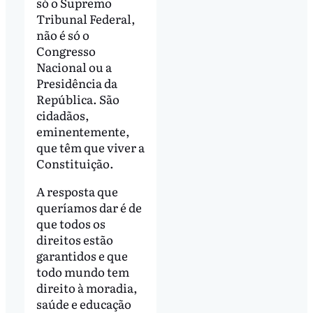
só o Supremo
Tribunal Federal,
não é só o
Congresso
Nacional ou a
Presidência da
República. São
cidadãos,
eminentemente,
que têm que viver a
Constituição.
A resposta que
queríamos dar é de
que todos os
direitos estão
garantidos e que
todo mundo tem
direito à moradia,
saúde e educação