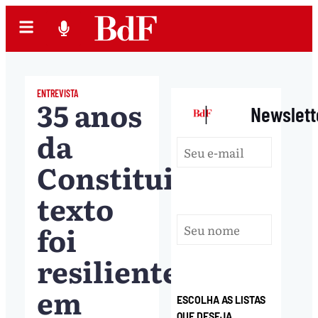
ENTREVISTA
35 anos
|
Newslett
da
Constituição:
texto
foi
resiliente
em
ESCOLHA AS LISTAS
QUE DESEJA