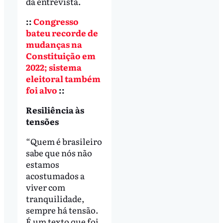
da entrevista.
::
Congresso
bateu recorde de
mudanças na
Constituição em
2022; sistema
eleitoral também
foi alvo
::
Resiliência às
tensões
“Quem é brasileiro
sabe que nós não
estamos
acostumados a
viver com
tranquilidade,
sempre há tensão.
É um texto que foi