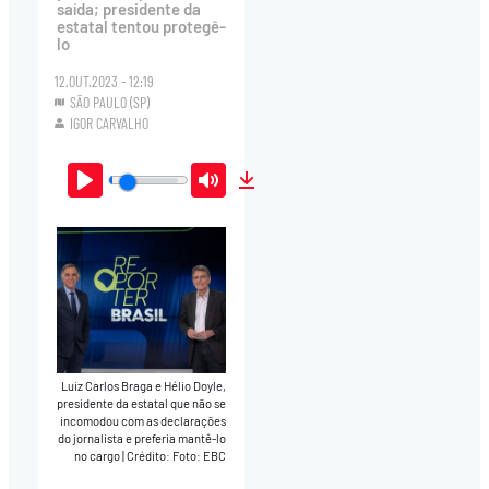
saída; presidente da
estatal tentou protegê-
lo
12.OUT.2023 - 12:19
SÃO PAULO (SP)
IGOR CARVALHO
Play
Mute
Download
Luiz Carlos Braga e Hélio Doyle,
presidente da estatal que não se
incomodou com as declarações
do jornalista e preferia mantê-lo
no cargo
|
Crédito: Foto: EBC