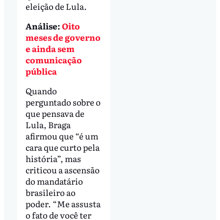
eleição de Lula.
Análise:
Oito
meses de governo
e ainda sem
comunicação
pública
Quando
perguntado sobre o
que pensava de
Lula, Braga
afirmou que “é um
cara que curto pela
história”, mas
criticou a ascensão
do mandatário
brasileiro ao
poder. “Me assusta
o fato de você ter