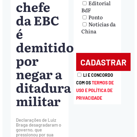
chefe
Editorial
BdF
da EBC
Ponto
Notícias da
é
China
demitido
por
negar a
LI E CONCORDO
ditadura
COM OS
TERMOS DE
USO E POLÍTICA DE
militar
PRIVACIDADE
Declarações de Luiz
Braga desagradaram o
governo, que
pressionou por sua