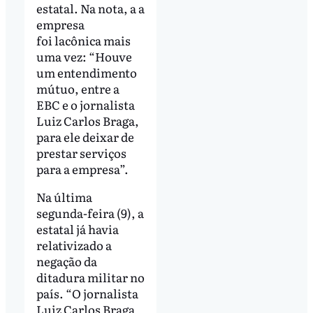
estatal. Na nota, a a
empresa
foi lacônica mais
uma vez: “Houve
um entendimento
mútuo, entre a
EBC e o jornalista
Luiz Carlos Braga,
para ele deixar de
prestar serviços
para a empresa”.
Na última
segunda-feira (9), a
estatal já havia
relativizado a
negação da
ditadura militar no
país. “O jornalista
Luiz Carlos Braga