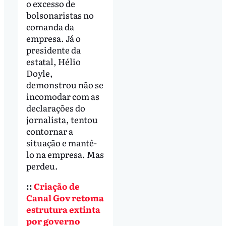
o excesso de
bolsonaristas no
comanda da
empresa. Já o
presidente da
estatal, Hélio
Doyle,
demonstrou não se
incomodar com as
declarações do
jornalista, tentou
contornar a
situação e mantê-
lo na empresa. Mas
perdeu.
::
Criação de
Canal Gov retoma
estrutura extinta
por governo