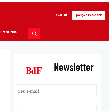
ENGLISH
OUÇA A RÁDIO BDF
UEM SOMOS
Newsletter
|