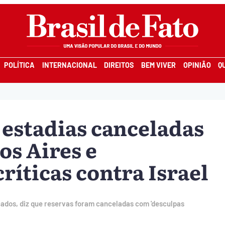
POLÍTICA
INTERNACIONAL
DIREITOS
BEM VIVER
OPINIÃO
Q
estadias canceladas
os Aires e
ríticas contra Israel
cados, diz que reservas foram canceladas com 'desculpas