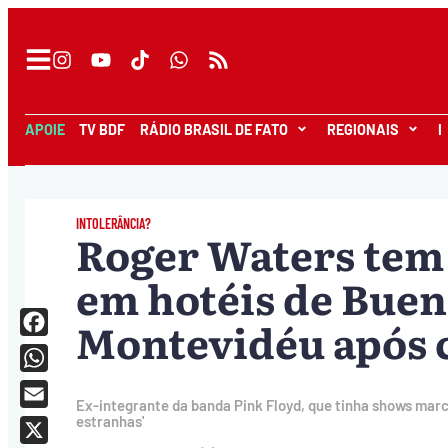
APOIE
TV BDF
RÁDIO BRASIL DE FATO
REGIONAIS
I
INTOLERÂNCIA?
Roger Waters tem 
em hotéis de Buen
Montevidéu após c
Facebook
WhatsApp
Ex-integrante da banda Pink Floyd, que tinha shows mar
Email
estranhas'