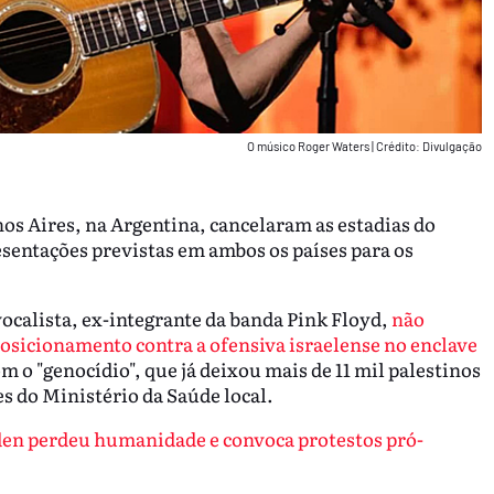
O músico Roger Waters
|
Crédito: Divulgação
s Aires, na Argentina, cancelaram as estadias do
esentações previstas em ambos os países para os
 vocalista, ex-integrante da banda Pink Floyd,
não
osicionamento contra a ofensiva israelense no enclave
om o "genocídio", que já deixou mais de 11 mil palestinos
s do Ministério da Saúde local.
iden perdeu humanidade e convoca protestos pró-