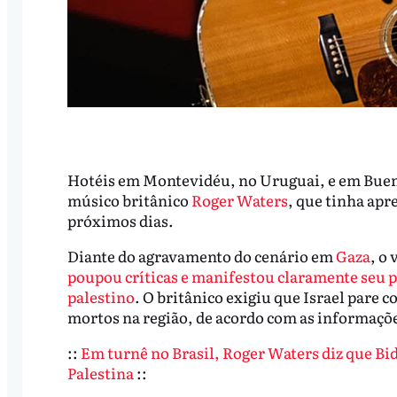
Hotéis em Montevidéu, no Uruguai, e em Bueno
músico britânico
Roger Waters
, que tinha apr
próximos dias.
Diante do agravamento do cenário em
Gaza
, o
poupou críticas e manifestou claramente seu p
palestino
. O britânico exigiu que Israel pare c
mortos na região, de acordo com as informaçõe
::
Em turnê no Brasil, Roger Waters diz que B
Palestina
::