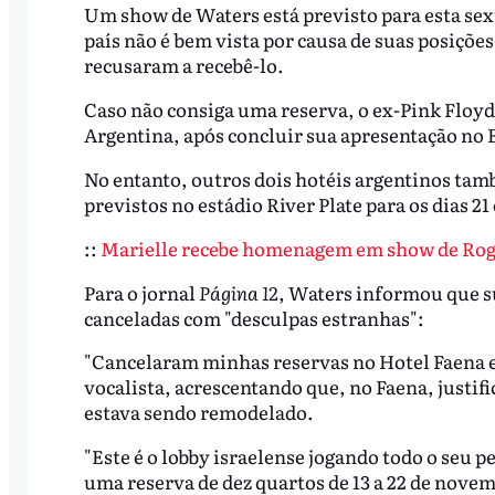
Um show de Waters está previsto para esta sext
país não é bem vista por causa de suas posições 
recusaram a recebê-lo.
Caso não consiga uma reserva, o ex-Pink Floyd 
Argentina, após concluir sua apresentação no 
No entanto, outros dois hotéis argentinos tam
previstos no estádio River Plate para os dias 2
::
Marielle recebe homenagem em show de Roge
Para o jornal
Página 12
, Waters informou que s
canceladas com "desculpas estranhas":
"Cancelaram minhas reservas no Hotel Faena e 
vocalista, acrescentando que, no Faena, justif
estava sendo remodelado.
"Este é o lobby israelense jogando todo o seu 
uma reserva de dez quartos de 13 a 22 de novem