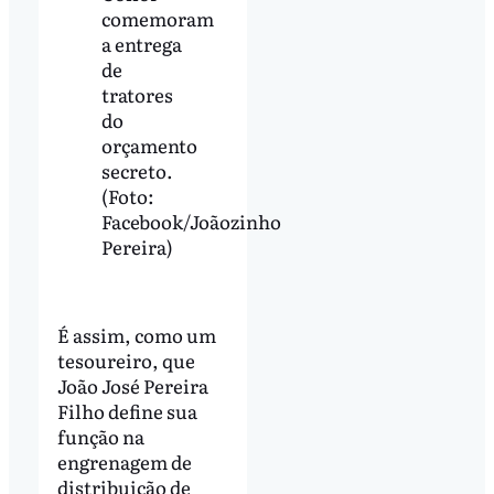
comemoram
a entrega
de
tratores
do
orçamento
secreto.
(Foto:
Facebook/Joãozinho
Pereira)
É assim, como um
tesoureiro, que
João José Pereira
Filho define sua
função na
engrenagem de
distribuição de