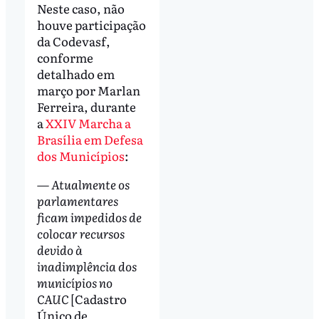
Neste caso, não
houve participação
da Codevasf,
conforme
detalhado em
março por Marlan
Ferreira, durante
a
XXIV Marcha a
Brasília em Defesa
dos Municípios
:
— Atualmente os
parlamentares
ficam impedidos de
colocar recursos
devido à
inadimplência dos
municípios no
CAUC
[Cadastro
Único de