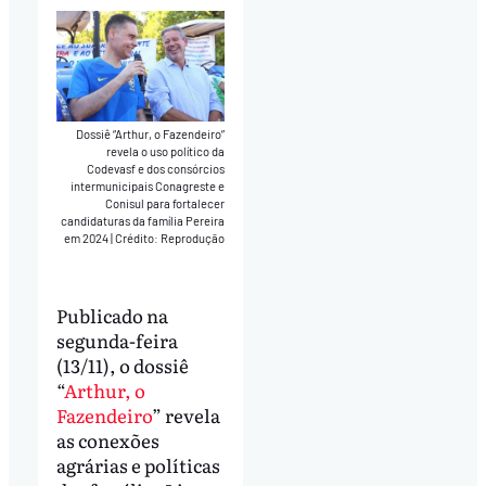
Dossiê “Arthur, o Fazendeiro”
revela o uso político da
Codevasf e dos consórcios
intermunicipais Conagreste e
Conisul para fortalecer
candidaturas da família Pereira
em 2024
|
Crédito: Reprodução
Publicado na
segunda-feira
(13/11), o dossiê
“
Arthur, o
Fazendeiro
” revela
as conexões
agrárias e políticas