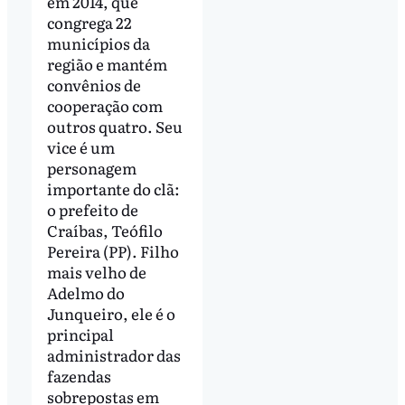
em 2014, que
congrega 22
municípios da
região e mantém
convênios de
cooperação com
outros quatro. Seu
vice é um
personagem
importante do clã:
o prefeito de
Craíbas, Teófilo
Pereira (PP). Filho
mais velho de
Adelmo do
Junqueiro, ele é o
principal
administrador das
fazendas
sobrepostas em