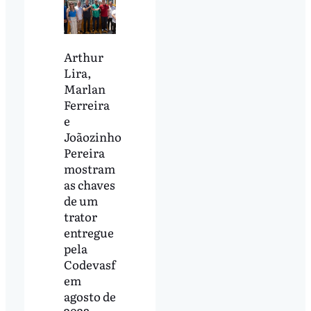
Arthur
Lira,
Marlan
Ferreira
e
Joãozinho
Pereira
mostram
as chaves
de um
trator
entregue
pela
Codevasf
em
agosto de