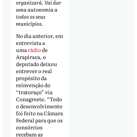
organizará. Vai dar
uma autonomia a
todos os seus
municípios.
No dia anterior, em
entrevista a
uma
rádio
de
Arapiraca, o
deputado deixou
entrever o real
propósito da
reinvenção do
“tratoraço” via
Conagreste. “Todo
o desenvolvimento
foi feito na Câmara
Federal para que os
consórcios
recebam as