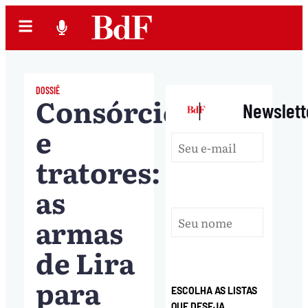
DOSSIÊ
Consórcios
|
Newslett
e
tratores:
as
armas
de Lira
para
ESCOLHA AS LISTAS
QUE DESEJA