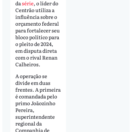
da
série
, o líder do
Centrão utiliza a
influência sobre o
orçamento federal
para fortalecer seu
bloco político para
o pleito de 2024,
em disputa direta
com o rival Renan
Calheiros.
A operação se
divide em duas
frentes. A primeira
é comandada pelo
primo Joãozinho
Pereira,
superintendente
regional da
Companhia de