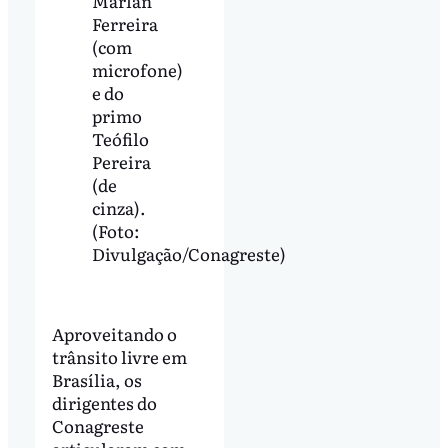
Marlan
Ferreira
(com
microfone)
e do
primo
Teófilo
Pereira
(de
cinza).
(Foto:
Divulgação/Conagreste)
Aproveitando o
trânsito livre em
Brasília, os
dirigentes do
Conagreste