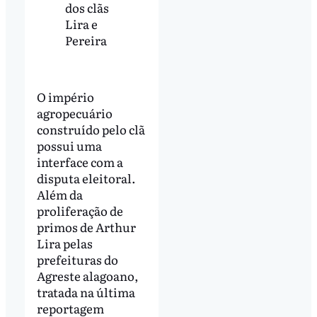
dos clãs
Lira e
Pereira
O império
agropecuário
construído pelo clã
possui uma
interface com a
disputa eleitoral.
Além da
proliferação de
primos de Arthur
Lira pelas
prefeituras do
Agreste alagoano,
tratada na última
reportagem