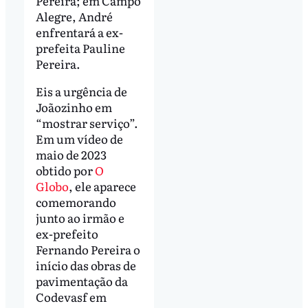
Pereira; em Campo
Alegre, André
enfrentará a ex-
prefeita Pauline
Pereira.
Eis a urgência de
Joãozinho em
“mostrar serviço”.
Em um vídeo de
maio de 2023
obtido por
O
Globo
, ele aparece
comemorando
junto ao irmão e
ex-prefeito
Fernando Pereira o
início das obras de
pavimentação da
Codevasf em