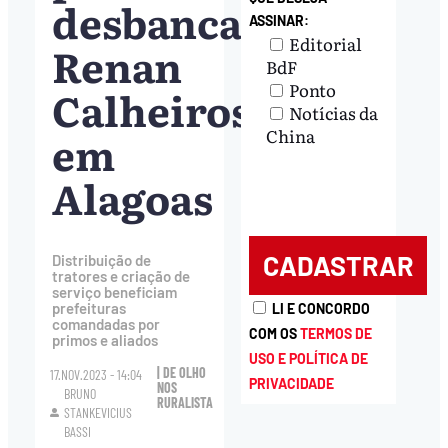
desbancar
ASSINAR:
Editorial
Renan
BdF
Ponto
Calheiros
Notícias da
em
China
Alagoas
Distribuição de
tratores e criação de
serviço beneficiam
prefeituras
LI E CONCORDO
comandadas por
COM OS
TERMOS DE
primos e aliados
USO E POLÍTICA DE
| DE OLHO
17.NOV.2023 - 14:04
PRIVACIDADE
NOS
BRUNO
RURALISTA
STANKEVICIUS
BASSI