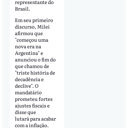
representante do
Brasil.
Em seu primeiro
discurso, Milei
afirmou que
"começou uma
nova era na
Argentina" e
anunciou o fim do
que chamou de
"triste história de
decadência e
declive". O
mandatário
prometeu fortes
ajustes fiscais e
disse que
lutará para acabar
com a inflação.