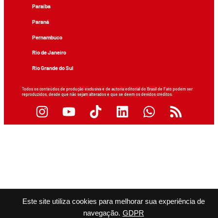
Paraíba
Paraná
Pernambuco
Rio de Janeiro
Rio Grande do Sul
Todos os conteúdos de produção exclusiva e de autoria editorial do Brasil de Fato podem ser
reproduzidos, desde que não sejam alterados e que se deem os devidos créditos.
Este site utiliza cookies para melhorar sua experiência de
navegação.
GDPR