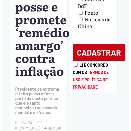
posse e
BdF
Ponto
promete
Notícias da
China
‘remédio
amargo’
contra
inflação
LI E CONCORDO
COM OS
TERMOS DE
USO E POLÍTICA DE
PRIVACIDADE
Presidente de extrema
direita passa a fazer
parte da casta política
que ele tanto
demonizou ao assumir
mandato de 4 anos
10.DEZ.2023 - 21:47
SÃO PAULO (SP)
REDAÇÃO