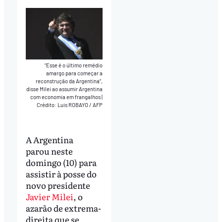
“Esse é o último remédio
amargo para começar a
reconstrução da Argentina”,
disse Milei ao assumir Argentina
com economia em frangalhos
|
Crédito: Luis ROBAYO / AFP
A Argentina
parou neste
domingo (10) para
assistir à posse do
novo presidente
Javier Milei
, o
azarão de extrema-
direita que se