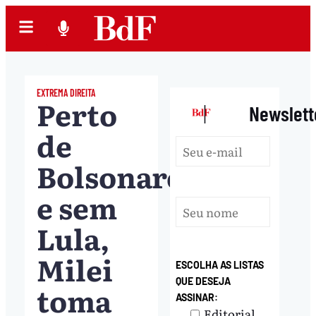
EXTREMA DIREITA
Perto
|
Newslett
de
Bolsonaro
e sem
Lula,
Milei
ESCOLHA AS LISTAS
QUE DESEJA
toma
ASSINAR:
Editorial