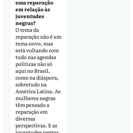
essa reparação
em relação às
juventudes
negras?
O tema da
reparação não é um
tema novo, mas
está voltando com
tudo nas agendas
políticas não só
aqui no Brasil,
como na diáspora,
sobretudo na
América Latina. As
mulheres negras
têm pensado a
reparação em
diversas
perspectivas. E as
juventudes negras