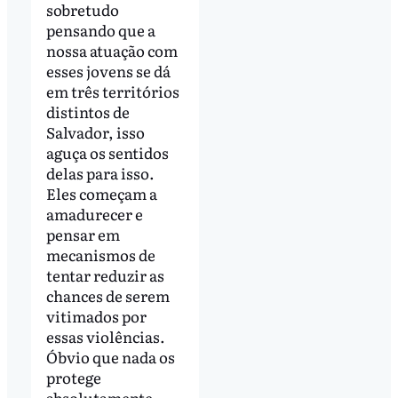
sobretudo
pensando que a
nossa atuação com
esses jovens se dá
em três territórios
distintos de
Salvador, isso
aguça os sentidos
delas para isso.
Eles começam a
amadurecer e
pensar em
mecanismos de
tentar reduzir as
chances de serem
vitimados por
essas violências.
Óbvio que nada os
protege
absolutamente,