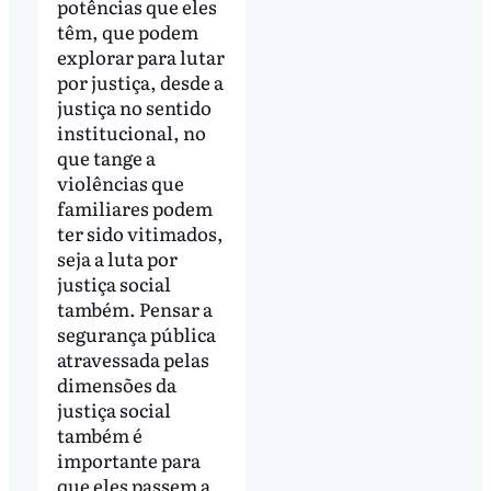
potências que eles
têm, que podem
explorar para lutar
por justiça, desde a
justiça no sentido
institucional, no
que tange a
violências que
familiares podem
ter sido vitimados,
seja a luta por
justiça social
também. Pensar a
segurança pública
atravessada pelas
dimensões da
justiça social
também é
importante para
que eles passem a