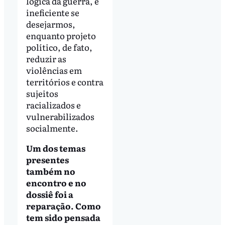
lógica da guerra, é
ineficiente se
desejarmos,
enquanto projeto
político, de fato,
reduzir as
violências em
territórios e contra
sujeitos
racializados e
vulnerabilizados
socialmente.
Um dos temas
presentes
também no
encontro e no
dossiê foi a
reparação. Como
tem sido pensada