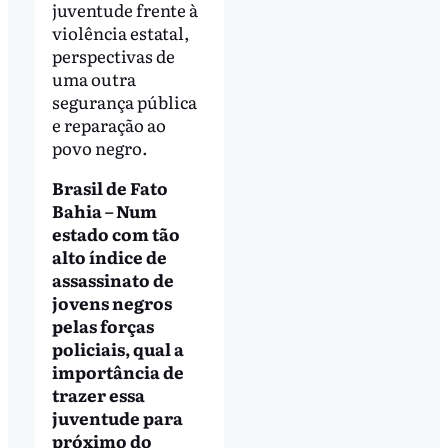
juventude frente à
violência estatal,
perspectivas de
uma outra
segurança pública
e reparação ao
povo negro.
Brasil de Fato
Bahia – Num
estado com tão
alto índice de
assassinato de
jovens negros
pelas forças
policiais, qual a
importância de
trazer essa
juventude para
próximo do