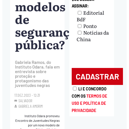
modelos
ASSINAR:
Editorial
de
BdF
Ponto
segurança
Notícias da
pública?
China
Gabriela Ramos, do
Instituto Odara, fala em
entrevista sobre
proteção e
protagonismo das
juventudes negras
LI E CONCORDO
17.DEZ.2023 - 12:31
COM OS
TERMOS DE
SALVADOR
USO E POLÍTICA DE
GABRIELA AMORIM
PRIVACIDADE
Instituto Odara promoveu
Encontro de Juventudes Negras
por um novo modelo de