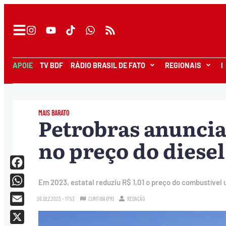
APOIE
TV BDF
RÁDIO BRASIL DE FATO
REGIONAIS
I
MAIS BARATO
Petrobras anuncia
no preço do diesel
Facebook
Em 2023, estatal reduziu R$ 1,01 o preço do combustível
WhatsApp
26.DEZ.2023 - 17:53
CURITIBA (PR)
REDAÇÃO
Email