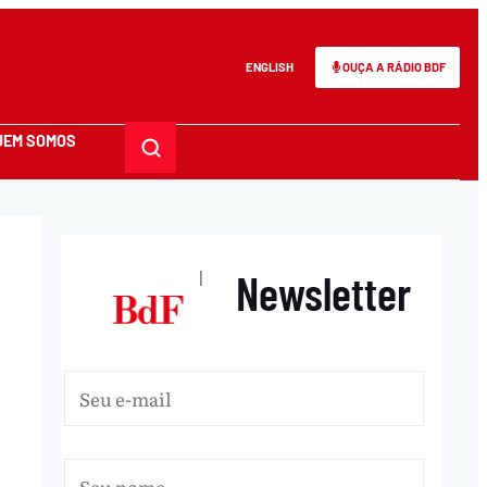
ENGLISH
OUÇA A RÁDIO BDF
UEM SOMOS
Newsletter
|