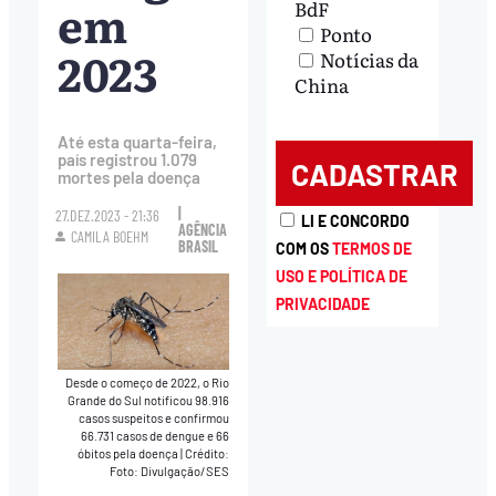
em
BdF
Ponto
2023
Notícias da
China
Até esta quarta-feira,
país registrou 1.079
mortes pela doença
|
27.DEZ.2023 - 21:36
LI E CONCORDO
AGÊNCIA
CAMILA BOEHM
BRASIL
COM OS
TERMOS DE
USO E POLÍTICA DE
PRIVACIDADE
Desde o começo de 2022, o Rio
Grande do Sul notificou 98.916
casos suspeitos e confirmou
66.731 casos de dengue e 66
óbitos pela doença
|
Crédito:
Foto: Divulgação/SES