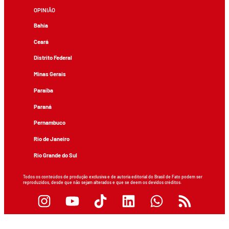
OPINIÃO
Bahia
Ceará
Distrito Federal
Minas Gerais
Paraíba
Paraná
Pernambuco
Rio de Janeiro
Rio Grande do Sul
Todos os conteúdos de produção exclusiva e de autoria editorial do Brasil de Fato podem ser
reproduzidos, desde que não sejam alterados e que se deem os devidos créditos.