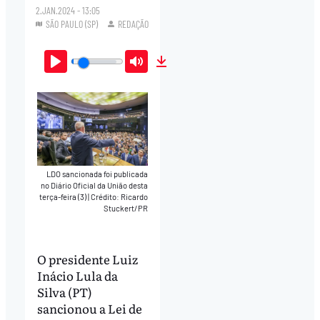
2.JAN.2024 - 13:05
SÃO PAULO (SP)
REDAÇÃO
Play
Mute
Download
LDO sancionada foi publicada
no Diário Oficial da União desta
terça-feira (3)
|
Crédito: Ricardo
Stuckert/PR
O presidente Luiz
Inácio Lula da
Silva (PT)
sancionou a Lei de