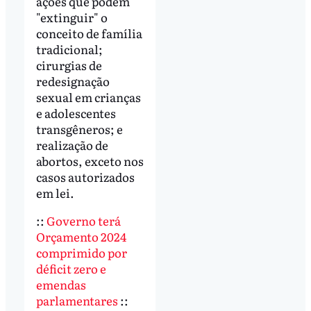
ações que podem
"extinguir" o
conceito de família
tradicional;
cirurgias de
redesignação
sexual em crianças
e adolescentes
transgêneros; e
realização de
abortos, exceto nos
casos autorizados
em lei.
::
Governo terá
Orçamento 2024
comprimido por
déficit zero e
emendas
parlamentares
::