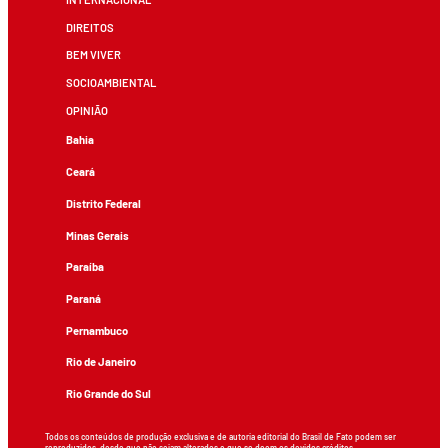
DIREITOS
BEM VIVER
SOCIOAMBIENTAL
OPINIÃO
Bahia
Ceará
Distrito Federal
Minas Gerais
Paraíba
Paraná
Pernambuco
Rio de Janeiro
Rio Grande do Sul
Todos os conteúdos de produção exclusiva e de autoria editorial do Brasil de Fato podem ser
reproduzidos, desde que não sejam alterados e que se deem os devidos créditos.