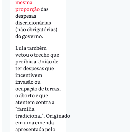
mesma
proporção
das
despesas
discricionárias
(não obrigatórias)
do governo.
Lula também
vetou o trecho que
proibia a União de
ter despesas que
incentivem
invasão ou
ocupação de terras,
o aborto e que
atentem contra a
"família
tradicional". Originado
em uma emenda
apresentada pelo