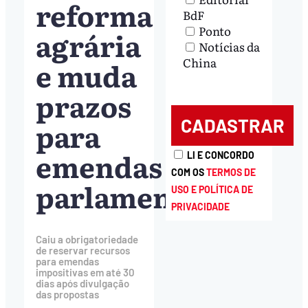
reforma
BdF
Ponto
agrária
Notícias da
China
e muda
prazos
para
emendas
LI E CONCORDO
COM OS
TERMOS DE
parlamentares
USO E POLÍTICA DE
PRIVACIDADE
Caiu a obrigatoriedade
de reservar recursos
para emendas
impositivas em até 30
dias após divulgação
das propostas