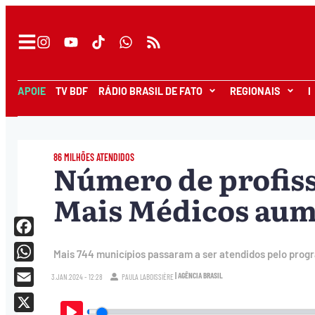
APOIE
TV BDF
RÁDIO BRASIL DE FATO
REGIONAIS
I
86 MILHÕES ATENDIDOS
Número de profiss
Mais Médicos aum
Facebook
Mais 744 municípios passaram a ser atendidos pelo prog
WhatsApp
| AGÊNCIA BRASIL
3.JAN.2024 - 12:28
PAULA LABOISSIÈRE
Email