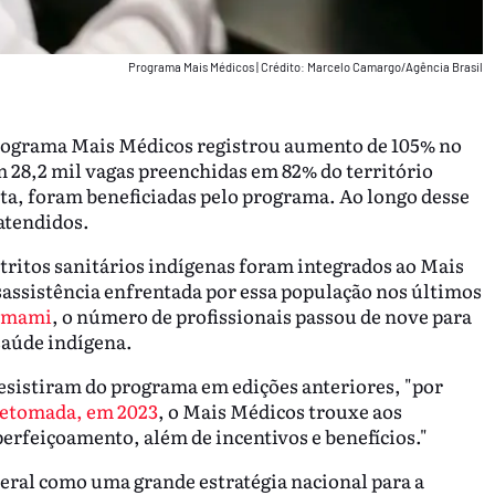
Programa Mais Médicos
|
Crédito: Marcelo Camargo/Agência Brasil
rograma Mais Médicos registrou aumento de 105% no
 28,2 mil vagas preenchidas em 82% do território
sta, foram beneficiadas pelo programa. Ao longo desse
atendidos.
ritos sanitários indígenas foram integrados ao Mais
assistência enfrentada por essa população nos últimos
nomami
, o número de profissionais passou de nove para
 saúde indígena.
desistiram do programa em edições anteriores, "por
etomada, em 2023
, o Mais Médicos trouxe aos
perfeiçoamento, além de incentivos e benefícios."
deral como uma grande estratégia nacional para a