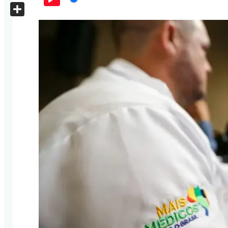
X
Play
Share