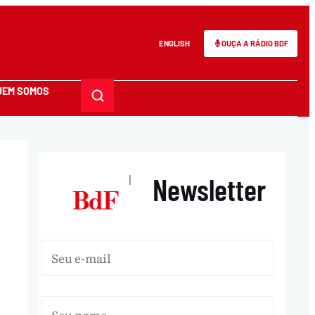
ENGLISH
OUÇA A RÁDIO BDF
UEM SOMOS
Newsletter
|