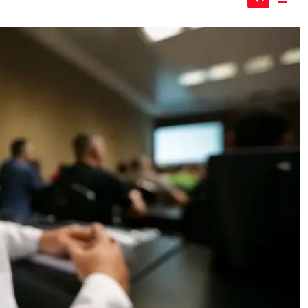
Mute
Dow