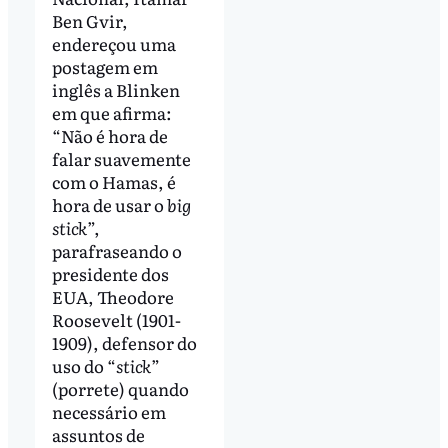
Ben Gvir,
endereçou uma
postagem em
inglês a Blinken
em que afirma:
“Não é hora de
falar suavemente
com o Hamas, é
hora de usar o
big
stick
”,
parafraseando o
presidente dos
EUA, Theodore
Roosevelt (1901-
1909), defensor do
uso do “
stick
”
(porrete) quando
necessário em
assuntos de