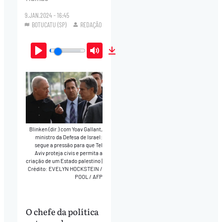
9.JAN.2024 - 16:45
BOTUCATU (SP)
REDAÇÃO
Play
Mute
Download
Blinken (dir.) com Yoav Gallant,
ministro da Defesa de Israel:
segue a pressão para que Tel
Aviv proteja civis e permita a
criação de um Estado palestino
|
Crédito: EVELYN HOCKSTEIN /
POOL / AFP
O chefe da política