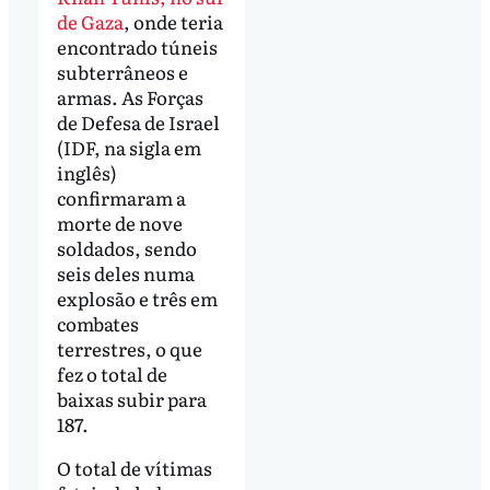
de Gaza
, onde teria
encontrado túneis
subterrâneos e
armas. As Forças
de Defesa de Israel
(IDF, na sigla em
inglês)
confirmaram a
morte de nove
soldados, sendo
seis deles numa
explosão e três em
combates
terrestres, o que
fez o total de
baixas subir para
187.
O total de vítimas