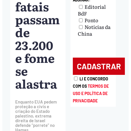
fatais
Editorial
BdF
passam
Ponto
de
Notícias da
China
23.200
e fome
se
alastra
LI E CONCORDO
COM OS
TERMOS DE
USO E POLÍTICA DE
PRIVACIDADE
Enquanto EUA pedem
proteção a civis e
criação do Estado
palestino, extrema
direita de Israel
defende “porrete” no
Hamas