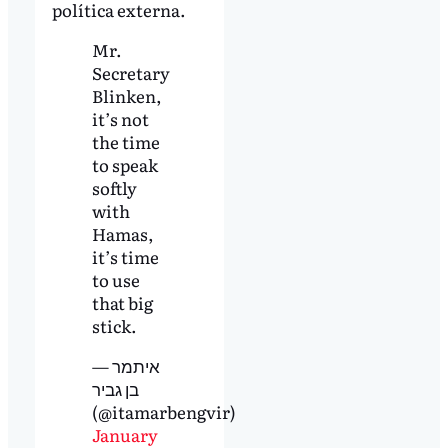
política externa.
Mr.
Secretary
Blinken,
it’s not
the time
to speak
softly
with
Hamas,
it’s time
to use
that big
stick.
— איתמר
בן גביר
(@itamarbengvir)
January