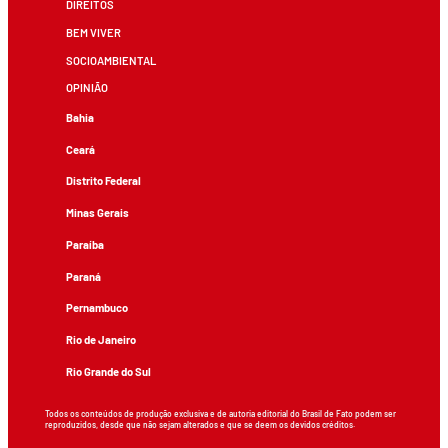
DIREITOS
BEM VIVER
SOCIOAMBIENTAL
OPINIÃO
Bahia
Ceará
Distrito Federal
Minas Gerais
Paraíba
Paraná
Pernambuco
Rio de Janeiro
Rio Grande do Sul
Todos os conteúdos de produção exclusiva e de autoria editorial do Brasil de Fato podem ser
reproduzidos, desde que não sejam alterados e que se deem os devidos créditos.