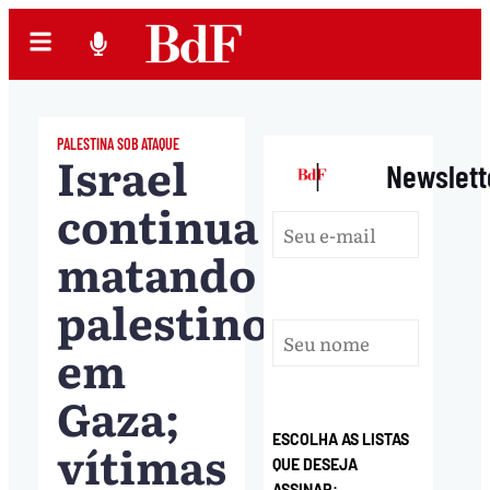
PALESTINA SOB ATAQUE
Israel
|
Newslett
continua
matando
palestinos
em
Gaza;
ESCOLHA AS LISTAS
vítimas
QUE DESEJA
ASSINAR: