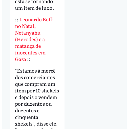
está se tornando
um item de luxo.
::
Leonardo Boff:
no Natal,
Netanyahu
(Herodes) e a
matança de
inocentes em
Gaza
::
"Estamos à mercê
dos comerciantes
que compram um
item por 10 shekels
e depois o vendem
por duzentos ou
duzentos e
cinquenta
shekels", disse ele.