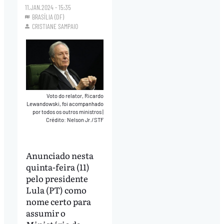
11.JAN.2024 - 15:35
BRASÍLIA (DF)
CRISTIANE SAMPAIO
Voto do relator, Ricardo
Lewandowski, foi acompanhado
por todos os outros ministros
|
Crédito: Nelson Jr./STF
Anunciado nesta
quinta-feira (11)
pelo presidente
Lula (PT) como
nome certo para
assumir o