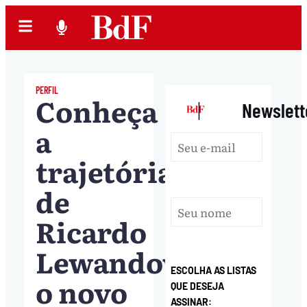
PERFIL
Conheça
|
Newslett
a
trajetória
de
Ricardo
Lewandowski,
ESCOLHA AS LISTAS
o novo
QUE DESEJA
ASSINAR: