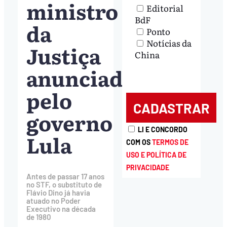
ministro
Editorial
BdF
da
Ponto
Notícias da
Justiça
China
anunciado
pelo
governo
LI E CONCORDO
Lula
COM OS
TERMOS DE
USO E POLÍTICA DE
PRIVACIDADE
Antes de passar 17 anos
no STF, o substituto de
Flávio Dino já havia
atuado no Poder
Executivo na década
de 1980