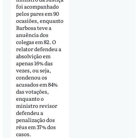
foi acompanhado
pelos pares em 90
ocasiões, enquanto
Barbosa teve a
anuência dos
colegas em 82. O
relator defendeu a
absolvição em
apenas 16% das
vezes, ou seja,
condenou os
acusados em 84%
das votações,
enquanto o
ministro revisor
defendeu a
penalização dos
réus em 37% dos
casos.