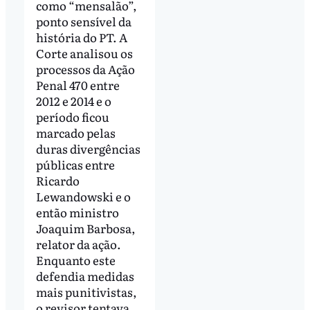
como “mensalão”,
ponto sensível da
história do PT. A
Corte analisou os
processos da Ação
Penal 470 entre
2012 e 2014 e o
período ficou
marcado pelas
duras divergências
públicas entre
Ricardo
Lewandowski e o
então ministro
Joaquim Barbosa,
relator da ação.
Enquanto este
defendia medidas
mais punitivistas,
o revisor tentava