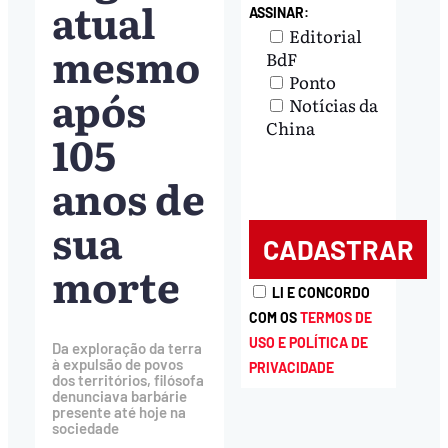
atual
ASSINAR:
Editorial
mesmo
BdF
Ponto
após
Notícias da
China
105
anos de
sua
morte
LI E CONCORDO
COM OS
TERMOS DE
USO E POLÍTICA DE
Da exploração da terra
à expulsão de povos
PRIVACIDADE
dos territórios, filósofa
denunciava barbárie
presente até hoje na
sociedade