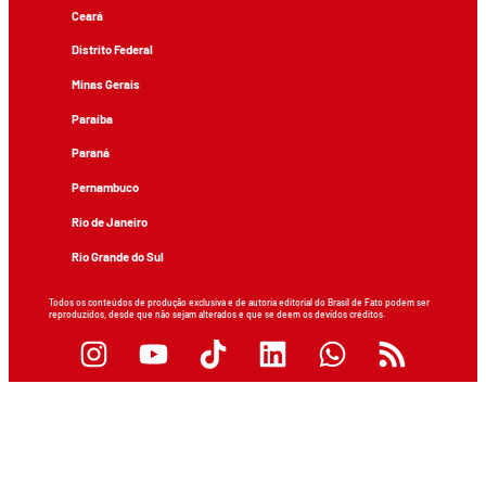
Ceará
Distrito Federal
Minas Gerais
Paraíba
Paraná
Pernambuco
Rio de Janeiro
Rio Grande do Sul
Todos os conteúdos de produção exclusiva e de autoria editorial do Brasil de Fato podem ser
reproduzidos, desde que não sejam alterados e que se deem os devidos créditos.