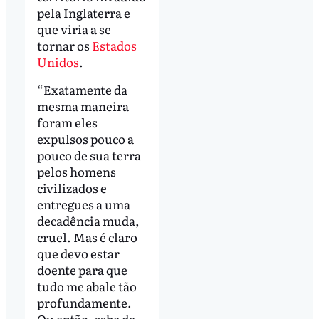
pela Inglaterra e
que viria a se
tornar os
Estados
Unidos
.
“Exatamente da
mesma maneira
foram eles
expulsos pouco a
pouco de sua terra
pelos homens
civilizados e
entregues a uma
decadência muda,
cruel. Mas é claro
que devo estar
doente para que
tudo me abale tão
profundamente.
Ou então, sabe de