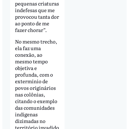
pequenas criaturas
indefesas que me
provocou tanta dor
ao ponto de me
fazer chorar”.
No mesmo trecho,
ela faz uma
conexão, ao
mesmo tempo
objetiva e
profunda, com o
extermínio de
povos originários
nas colônias,
citando o exemplo
das comunidades
indígenas
dizimadas no
território invadido