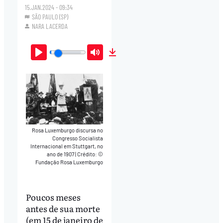
15.JAN.2024 - 09:34
SÃO PAULO (SP)
NARA LACERDA
Play
Mute
Download
Rosa Luxemburgo discursa no
Congresso Socialista
Internacional em Stuttgart, no
ano de 1907
|
Crédito: ©
Fundação Rosa Luxemburgo
Poucos meses
antes de sua morte
(em 15 de janeiro de