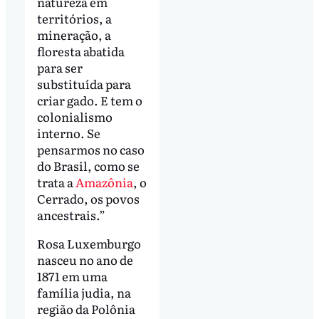
natureza em
territórios, a
mineração, a
floresta abatida
para ser
substituída para
criar gado. E tem o
colonialismo
interno. Se
pensarmos no caso
do Brasil, como se
trata a
Amazônia
, o
Cerrado, os povos
ancestrais.”
Rosa Luxemburgo
nasceu no ano de
1871 em uma
família judia, na
região da Polônia