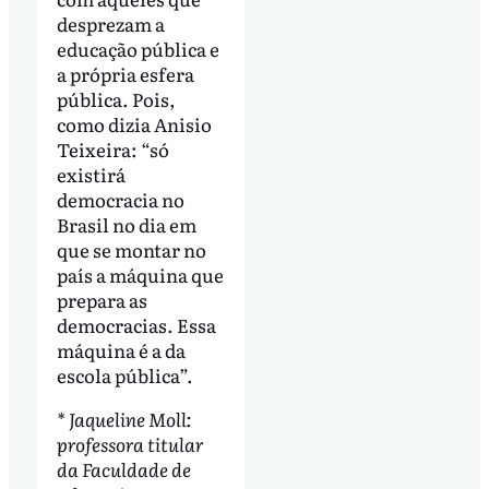
desprezam a
educação pública e
a própria esfera
pública. Pois,
como dizia Anisio
Teixeira: “só
existirá
democracia no
Brasil no dia em
que se montar no
país a máquina que
prepara as
democracias. Essa
máquina é a da
escola pública”.
* Jaqueline Moll:
professora titular
da Faculdade de