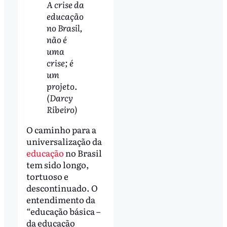
A crise da
educação
no Brasil,
não é
uma
crise; é
um
projeto.
(Darcy
Ribeiro)
O caminho para a
universalização da
educação
no Brasil
tem sido longo,
tortuoso e
descontinuado. O
entendimento da
“educação básica –
da educação