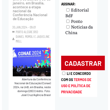
janeiro, em Brasília,
ASSINAR:
acontece a etapa
Editorial
nacional da
BdF
Conferência Nacional
de Educação
Ponto
Notícias da
30.JAN.2024 - 09:01
China
PORTO ALEGRE (RS)
DANIEL MOMOLI
E
JAQUELINE
MOLL
LI E CONCORDO
Abertura da Conferência
COM OS
TERMOS DE
Nacional de Educação (Conae)
USO E POLÍTICA DE
2024, na UnB, em Brasília, neste
domingo (28)
|
Crédito: Foto:
PRIVACIDADE
José Cruz/Agência Brasil