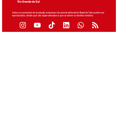
Rio Grande do Sul
Todos os conteúdos de produção exclusiva e de autoria editorial do Brasil de Fato podem ser
reproduzidos, desde que não sejam alterados e que se deem os devidos créditos.