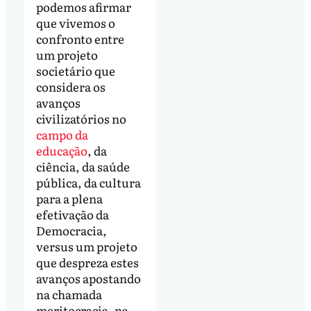
podemos afirmar
que vivemos o
confronto entre
um projeto
societário que
considera os
avanços
civilizatórios no
campo da
educação
, da
ciência, da saúde
pública, da cultura
para a plena
efetivação da
Democracia,
versus um projeto
que despreza estes
avanços apostando
na chamada
meritocracia, na