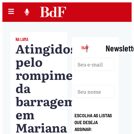
NA LAMA
Atingidos
|
Newslett
pelo
rompimento
da
barragem
em
ESCOLHA AS LISTAS
Mariana
QUE DESEJA
ASSINAR: