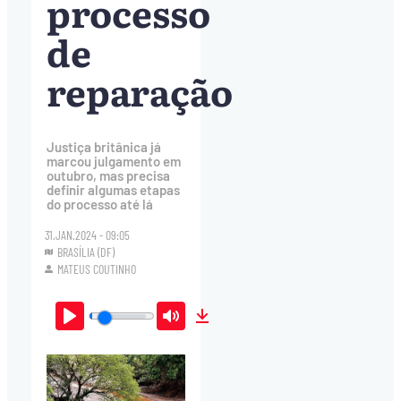
processo
de
reparação
Justiça britânica já
marcou julgamento em
outubro, mas precisa
definir algumas etapas
do processo até lá
31.JAN.2024 - 09:05
BRASÍLIA (DF)
MATEUS COUTINHO
Play
Mute
Download