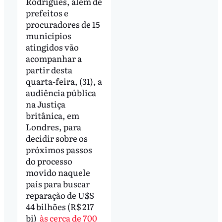
Rodrigues, além de
prefeitos e
procuradores de 15
municípios
atingidos vão
acompanhar a
partir desta
quarta-feira, (31), a
audiência pública
na Justiça
britânica, em
Londres, para
decidir sobre os
próximos passos
do processo
movido naquele
país para buscar
reparação de U$S
44 bilhões (R$ 217
bi)
às cerca de 700