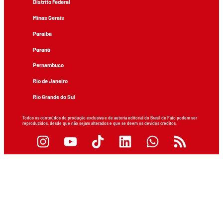
Distrito Federal
Minas Gerais
Paraíba
Paraná
Pernambuco
Rio de Janeiro
Rio Grande do Sul
Todos os conteúdos de produção exclusiva e de autoria editorial do Brasil de Fato podem ser
reproduzidos, desde que não sejam alterados e que se deem os devidos créditos.