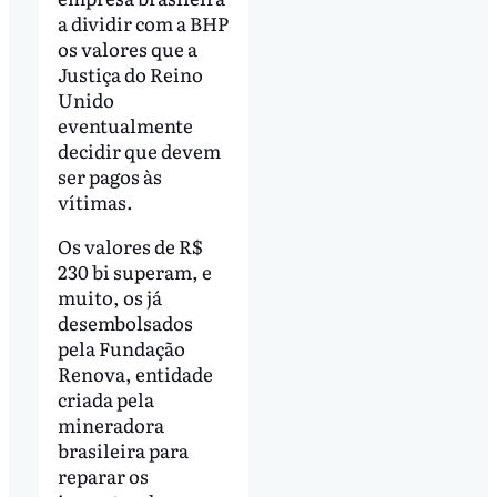
a dividir com a BHP
os valores que a
Justiça do Reino
Unido
eventualmente
decidir que devem
ser pagos às
vítimas.
Os valores de R$
230 bi superam, e
muito, os já
desembolsados
pela Fundação
Renova, entidade
criada pela
mineradora
brasileira para
reparar os