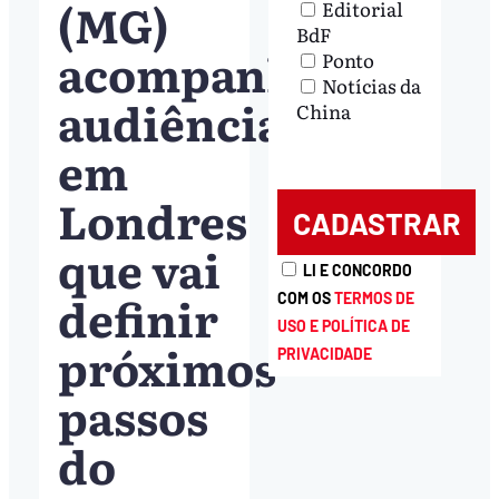
(MG)
Editorial
BdF
acompanham
Ponto
Notícias da
audiência
China
em
Londres
que vai
LI E CONCORDO
definir
COM OS
TERMOS DE
USO E POLÍTICA DE
próximos
PRIVACIDADE
passos
do