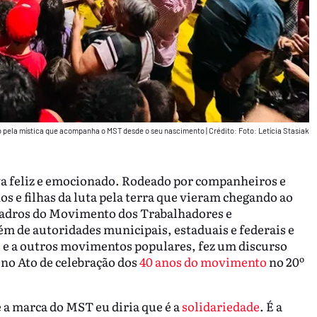
do pela mística que acompanha o MST desde o seu nascimento
|
Crédito: Foto: Letícia Stasiak
ava feliz e emocionado. Rodeado por companheiros e
s e filhas da luta pela terra que vieram chegando ao
uadros do Movimento dos Trabalhadores e
 de autoridades municipais, estaduais e federais e
 e a outros movimentos populares, fez um discurso
 no Ato de celebração dos
40 anos do movimento
no 20º
 a marca do MST eu diria que é a
solidariedade
. É a