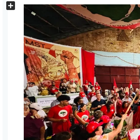
X
Share