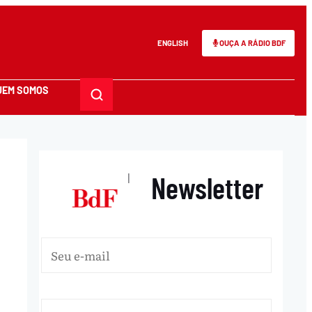
ENGLISH
OUÇA A RÁDIO BDF
UEM SOMOS
Newsletter
|