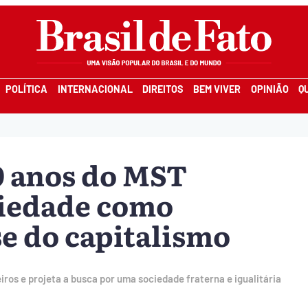
POLÍTICA
INTERNACIONAL
DIREITOS
BEM VIVER
OPINIÃO
Q
40 anos do MST
riedade como
se do capitalismo
os e projeta a busca por uma sociedade fraterna e igualitária