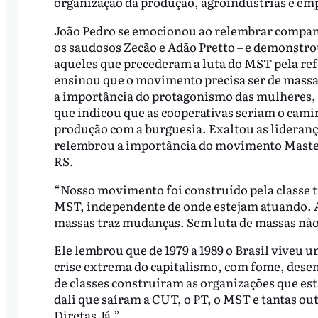
organização da produção, agroindústrias e em
João Pedro se emocionou ao relembrar companhe
os saudosos Zecão e Adão Pretto – e demonstr
aqueles que precederam a luta do MST pela ref
ensinou que o movimento precisa ser de massa
a importância do protagonismo das mulheres, qu
que indicou que as cooperativas seriam o cami
produção com a burguesia. Exaltou as liderança
relembrou a importância do movimento Master,
RS.
“Nosso movimento foi construído pela classe tr
MST, independente de onde estejam atuando. A 
massas traz mudanças. Sem luta de massas não 
Ele lembrou que de 1979 a 1989 o Brasil viveu 
crise extrema do capitalismo, com fome, dese
de classes construíram as organizações que estã
dali que saíram a CUT, o PT, o MST e tantas ou
Diretas Já.”