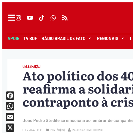
APOIE
TV BDF
RÁDIO BRASIL DE FATO
REGIONAIS
I
CELEBRAÇÃO
Ato político dos 
reafirma a solida
contraponto à cri
Facebook
WhatsApp
João Pedro Stédile se emociona ao lembrar de companheir
Email
8.FEV.2024 - 13:19
PONTÃO (RS)
MARCOS ANTONIO CORBARI