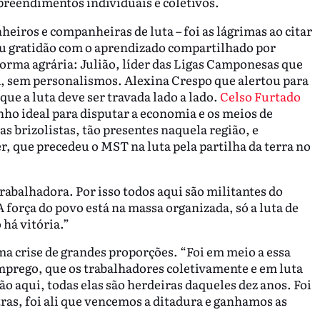
preendimentos individuais e coletivos.
iros e companheiras de luta – foi as lágrimas ao citar
ou gratidão com o aprendizado compartilhado por
orma agrária: Julião, líder das Ligas Camponesas que
, sem personalismos. Alexina Crespo que alertou para
e a luta deve ser travada lado a lado.
Celso Furtado
nho ideal para disputar a economia e os meios de
s brizolistas, tão presentes naquela região, e
 que precedeu o MST na luta pela partilha da terra no
abalhadora. Por isso todos aqui são militantes do
força do povo está na massa organizada, só a luta de
há vitória.”
uma crise de grandes proporções. “Foi em meio a essa
mprego, que os trabalhadores coletivamente e em luta
o aqui, todas elas são herdeiras daqueles dez anos. Foi
tras, foi ali que vencemos a ditadura e ganhamos as