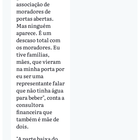
associação de
moradores de
portas abertas.
Mas ninguém
aparece. É um
descaso total com
os moradores. Eu
tive famílias,
mães, que vieram
na minha porta por
eu ser uma
representante falar
que não tinha água
para beber", conta a
consultora
financeira que
também é mãe de
dois.
"A parte baixa do