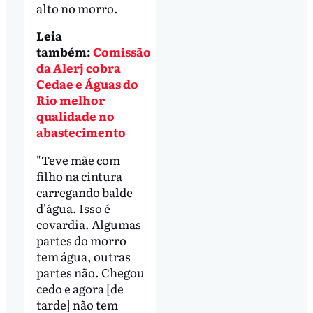
alto no morro.
Leia
também:
Comissão
da Alerj cobra
Cedae e Águas do
Rio melhor
qualidade no
abastecimento
"Teve mãe com
filho na cintura
carregando balde
d'água. Isso é
covardia. Algumas
partes do morro
tem água, outras
partes não. Chegou
cedo e agora [de
tarde] não tem