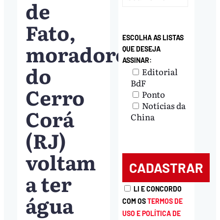
de
Fato,
ESCOLHA AS LISTAS
moradores
QUE DESEJA
ASSINAR:
do
Editorial
BdF
Cerro
Ponto
Notícias da
Corá
China
(RJ)
voltam
a ter
LI E CONCORDO
água
COM OS
TERMOS DE
USO E POLÍTICA DE