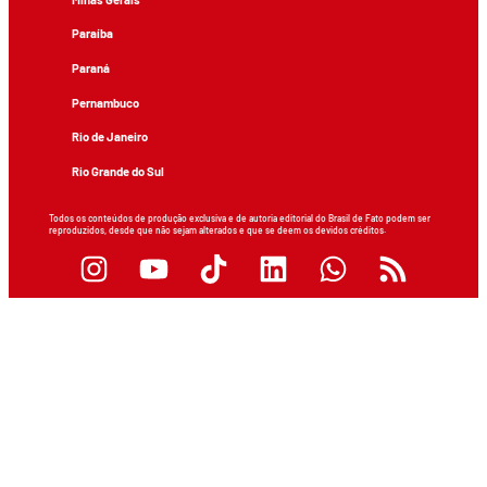
Paraíba
Paraná
Pernambuco
Rio de Janeiro
Rio Grande do Sul
Todos os conteúdos de produção exclusiva e de autoria editorial do Brasil de Fato podem ser
reproduzidos, desde que não sejam alterados e que se deem os devidos créditos.