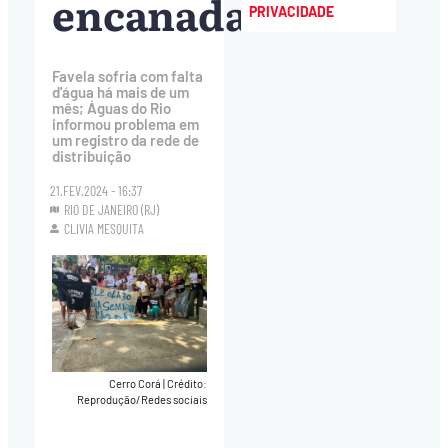
encanada
PRIVACIDADE
Favela sofria com falta
d'água há mais de um
mês; Águas do Rio
informou problema em
um registro da rede de
distribuição
21.FEV.2024 - 16:37
RIO DE JANEIRO (RJ)
CLIVIA MESQUITA
Cerro Corá
|
Crédito:
Reprodução/Redes sociais