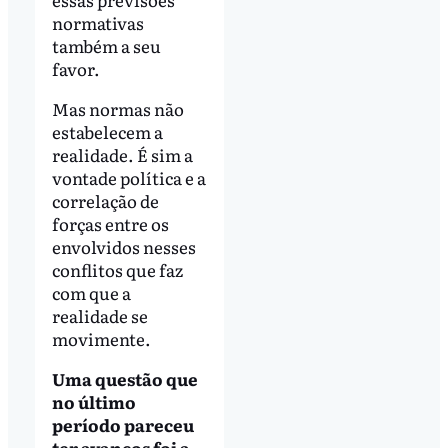
normativas
também a seu
favor.
Mas normas não
estabelecem a
realidade. É sim a
vontade política e a
correlação de
forças entre os
envolvidos nesses
conflitos que faz
com que a
realidade se
movimente.
Uma questão que
no último
período pareceu
ter avanços foi a