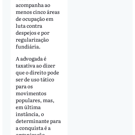
acompanha ao
menos cinco áreas
de ocupação em
luta contra
despejos e por
regularização
fundiária.
A advogada é
taxativa ao dizer
que o direito pode
ser de uso tático
para os
movimentos
populares, mas,
em última
instância, o
determinante para
a conquista é a
organização