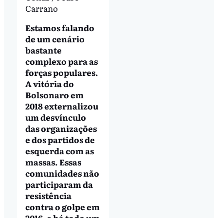
Carrano
Estamos falando
de um cenário
bastante
complexo para as
forças populares.
A vitória do
Bolsonaro em
2018 externalizou
um desvínculo
das organizações
e dos partidos de
esquerda com as
massas. Essas
comunidades não
participaram da
resistência
contra o golpe em
2016, e há todo um