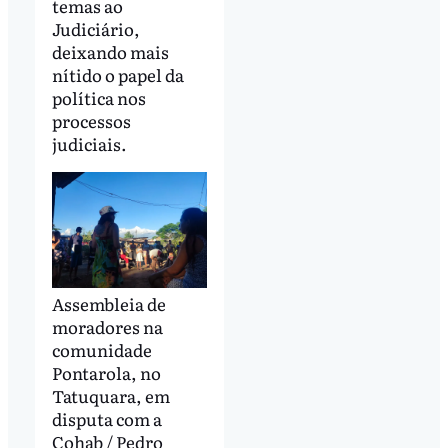
temas ao
Judiciário,
deixando mais
nítido o papel da
política nos
processos
judiciais.
Assembleia de
moradores na
comunidade
Pontarola, no
Tatuquara, em
disputa com a
Cohab / Pedro