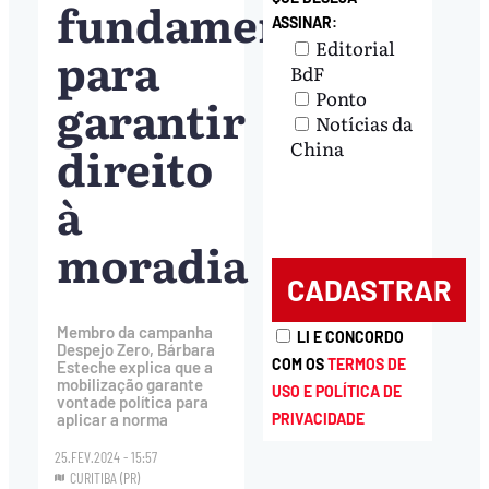
fundamental
ASSINAR:
Editorial
para
BdF
Ponto
garantir
Notícias da
direito
China
à
moradia
Membro da campanha
LI E CONCORDO
Despejo Zero, Bárbara
COM OS
TERMOS DE
Esteche explica que a
mobilização garante
USO E POLÍTICA DE
vontade política para
PRIVACIDADE
aplicar a norma
25.FEV.2024 - 15:57
CURITIBA (PR)