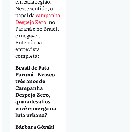
em cada região.
Neste sentido, o
papel da
campanha
Despejo Zero
, no
Paraná e no Brasil,
é inegável.
Entenda na
entrevista
completa:
Brasil de Fato
Paraná – Nesses
três anos de
Campanha
Despejo Zero,
quais desafios
você enxerga na
luta urbana?
Bárbara Górski