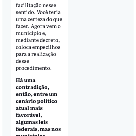
facilitação nesse
sentido. Você teria
uma certeza do que
fazer. Agora vem o
município e,
mediante decreto,
coloca empecilhos
para a realização
desse
procedimento.
Há uma
contradição,
então, entre um
cenário político
atual mais
favorável,
algumas leis
federais, mas nos
municípios