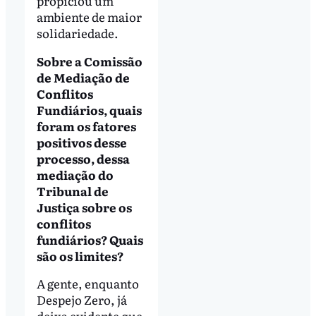
propiciou um
ambiente de maior
solidariedade.
Sobre a Comissão
de Mediação de
Conflitos
Fundiários, quais
foram os fatores
positivos desse
processo, dessa
mediação do
Tribunal de
Justiça sobre os
conflitos
fundiários? Quais
são os limites?
A gente, enquanto
Despejo Zero, já
deixa evidente que