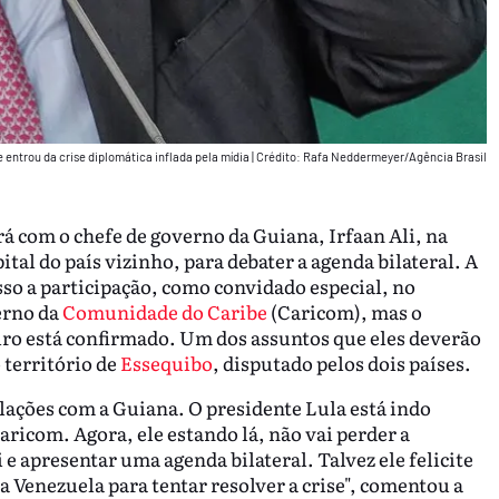
e entrou da crise diplomática inflada pela mídia
|
Crédito: Rafa Neddermeyer/Agência Brasil
rá com o chefe de governo da Guiana, Irfaan Ali, na
tal do país vizinho, para debater a agenda bilateral. A
o a participação, como convidado especial, no
erno da
Comunidade do Caribe
(Caricom), mas o
eiro está confirmado. Um dos assuntos que eles deverão
 território de
Essequibo
, disputado pelos dois países.
lações com a Guiana. O presidente Lula está indo
ricom. Agora, ele estando lá, não vai perder a
e apresentar uma agenda bilateral. Talvez ele felicite
 a Venezuela para tentar resolver a crise", comentou a