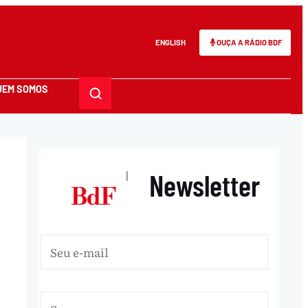
ENGLISH
OUÇA A RÁDIO BDF
UEM SOMOS
Newsletter
|