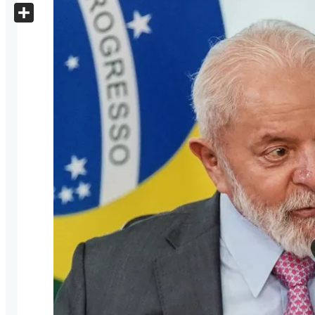
X
Share