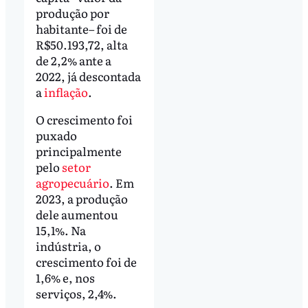
produção por
habitante– foi de
R$50.193,72, alta
de 2,2% ante a
2022, já descontada
a
inflação
.
O crescimento foi
puxado
principalmente
pelo
setor
agropecuário
. Em
2023, a produção
dele aumentou
15,1%. Na
indústria, o
crescimento foi de
1,6% e, nos
serviços, 2,4%.