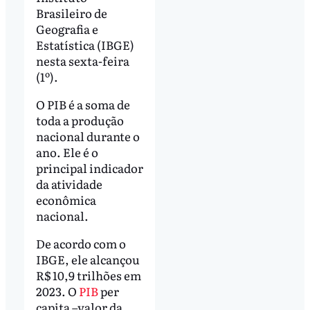
Brasileiro de
Geografia e
Estatística (IBGE)
nesta sexta-feira
(1º).
O PIB é a soma de
toda a produção
nacional durante o
ano. Ele é o
principal indicador
da atividade
econômica
nacional.
De acordo com o
IBGE, ele alcançou
R$ 10,9 trilhões em
2023. O
PIB
per
capita –valor da