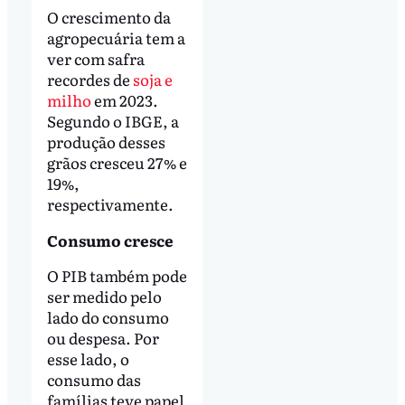
O crescimento da
agropecuária tem a
ver com safra
recordes de
soja e
milho
em 2023.
Segundo o IBGE, a
produção desses
grãos cresceu 27% e
19%,
respectivamente.
Consumo cresce
O PIB também pode
ser medido pelo
lado do consumo
ou despesa. Por
esse lado, o
consumo das
famílias teve papel