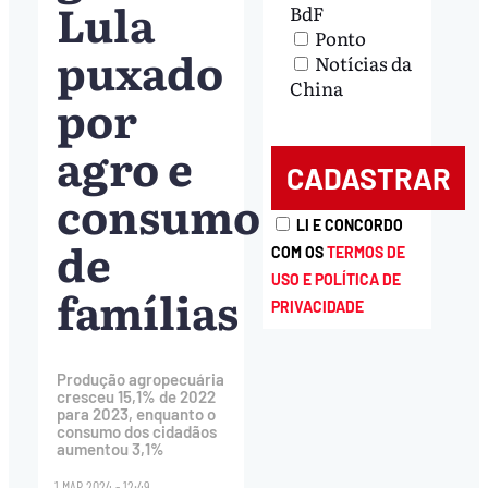
Lula
BdF
Ponto
puxado
Notícias da
China
por
agro e
consumo
LI E CONCORDO
de
COM OS
TERMOS DE
USO E POLÍTICA DE
famílias
PRIVACIDADE
Produção agropecuária
cresceu 15,1% de 2022
para 2023, enquanto o
consumo dos cidadãos
aumentou 3,1%
1.MAR.2024 - 12:49