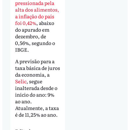
pressionada pela
alta dos alimentos,
a inflação do país
foi 0,42%
, abaixo
do apurado em
dezembro, de
0,56%, segundo o
IBGE.
A previsão para a
taxa básica de juros
da economia, a
Selic
, segue
inalterada desde o
início do ano: 9%
ao ano.
Atualmente, a taxa
é de 11,25% ao ano.