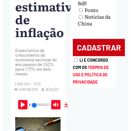
estimativa
BdF
Ponto
de
Notícias da
China
inflação
Expectativa de
crescimento da
economia nacional do
LI E CONCORDO
ano passou de 1,52%
COM OS
TERMOS DE
para 1,77% em dois
meses
USO E POLÍTICA DE
PRIVACIDADE
5.MAR.2024 - 15:25
CURITIBA (PR)
REDAÇÃO
Play
Mute
Download