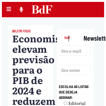
BOLETIM FOCUS
Economistas
|
Newslett
elevam
previsão
para o
PIB de
2024 e
ESCOLHA AS LISTAS
QUE DESEJA
reduzem
ASSINAR:
Editorial