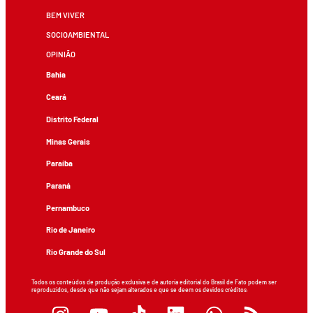
BEM VIVER
SOCIOAMBIENTAL
OPINIÃO
Bahia
Ceará
Distrito Federal
Minas Gerais
Paraíba
Paraná
Pernambuco
Rio de Janeiro
Rio Grande do Sul
Todos os conteúdos de produção exclusiva e de autoria editorial do Brasil de Fato podem ser
reproduzidos, desde que não sejam alterados e que se deem os devidos créditos.