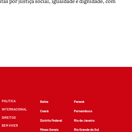
utas por justiça social, igualdade e dignidade, com
POLÍTICA
Bahia
Paraná
INTERNACIONAL
Ceará
Pernambuco
DIREITOS
Distrito Federal
Rio de Janeiro
BEM VIVER
Minas Gerais
Rio Grande do Sul