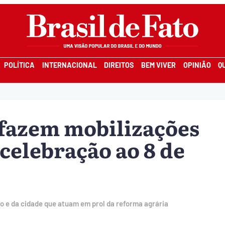
POLÍTICA
INTERNACIONAL
DIREITOS
BEM VIVER
OPINIÃO
Q
fazem mobilizações
celebração ao 8 de
 e da cidade que atuam em prol da reforma agrária