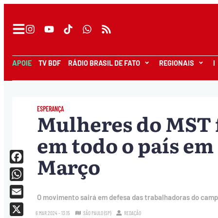
APOIE
TV BDF
RÁDIO BRASIL DE FATO
REGIONAIS
I
ESPERANÇA
Mulheres do MST 
em todo o país em 
Março
Facebook
WhatsApp
O movimento sairá em defesa das trabalhadoras do campo
Email
6.MAR.2024 - 13:15
SÃO PAULO (SP)
REDAÇÃO