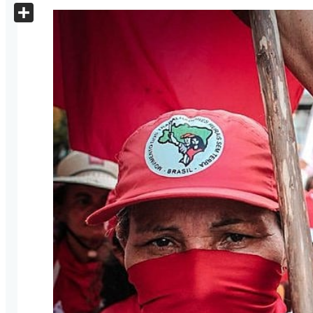
X
Share