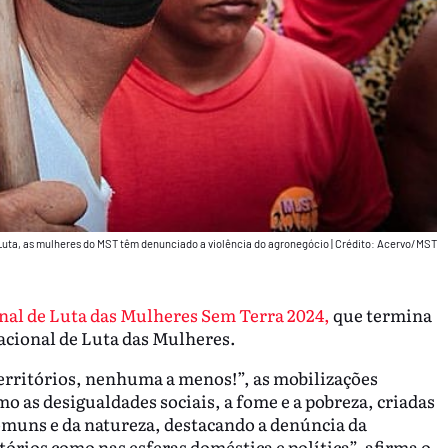
uta, as mulheres do MST têm denunciado a violência do agronegócio
|
Crédito: Acervo/MST
nal de Luta das Mulheres Sem Terra 2024,
que termina
nacional de Luta das Mulheres.
erritórios, nenhuma a menos!”, as mobilizações
 as desigualdades sociais, a fome e a pobreza, criadas
comuns e da natureza, destacando a denúncia da
tórios como nas esferas doméstica e política”, afirma o