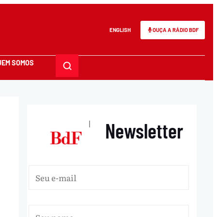
ENGLISH
OUÇA A RÁDIO BDF
UEM SOMOS
Newsletter
|