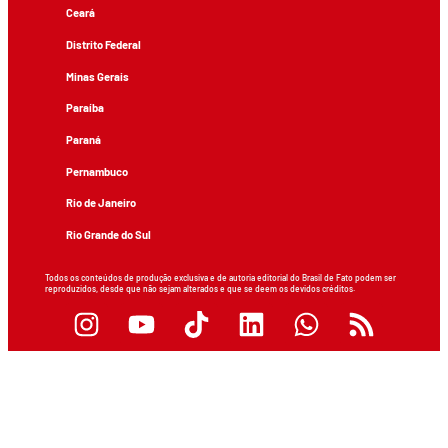
Ceará
Distrito Federal
Minas Gerais
Paraíba
Paraná
Pernambuco
Rio de Janeiro
Rio Grande do Sul
Todos os conteúdos de produção exclusiva e de autoria editorial do Brasil de Fato podem ser
reproduzidos, desde que não sejam alterados e que se deem os devidos créditos.