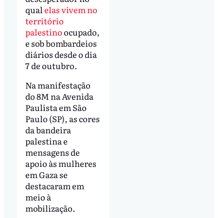
qual
elas vivem no
território
palestino
ocupado,
e sob bombardeios
diários desde o dia
7 de outubro.
Na manifestação
do 8M na Avenida
Paulista em São
Paulo (SP), as cores
da bandeira
palestina e
mensagens de
apoio às mulheres
em Gaza se
destacaram em
meio à
mobilização.