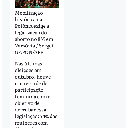
Mobilização
histórica na
Polônia exige a
legalização do
aborto no 8M em
Varsóvia / Sergei
GAPON/AFP
Nas últimas
eleições em
outubro, houve
um recorde de
participação
feminina com o
objetivo de
derrubar essa
legislação: 74% das
mulheres com