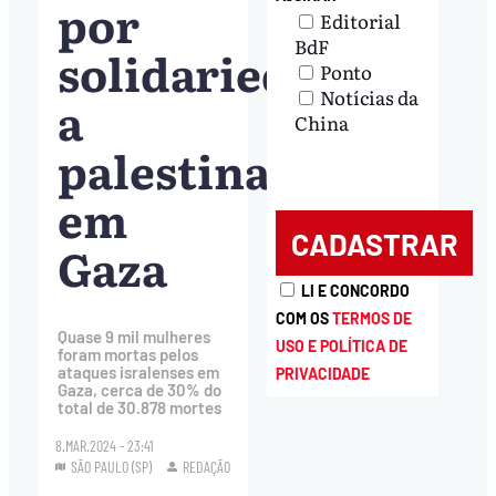
por
Editorial
BdF
solidariedade
Ponto
Notícias da
a
China
palestinas
em
Gaza
LI E CONCORDO
COM OS
TERMOS DE
Quase 9 mil mulheres
USO E POLÍTICA DE
foram mortas pelos
ataques isralenses em
PRIVACIDADE
Gaza, cerca de 30% do
total de 30.878 mortes
8.MAR.2024 - 23:41
SÃO PAULO (SP)
REDAÇÃO