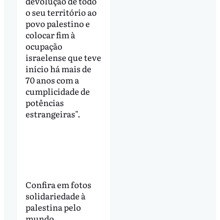
devolução de todo
o seu território ao
povo palestino e
colocar fim à
ocupação
israelense que teve
início há mais de
70 anos com a
cumplicidade de
potências
estrangeiras".
Confira em fotos
solidariedade à
palestina pelo
mundo